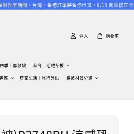
作業期間，台灣、香港訂單將暫停出貨。8/18 起恢復正常配送
登入
購物車
四季｜厚款被
秋冬｜毛絨冬被
專區
居家生活｜旅行外出
棉被材質分類