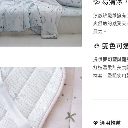
💦 易清
涼感紗纖維擁有
爽舒適的感受天
費力。
🎨 雙色
提供
夢幻藍
與
甜
打造溫柔甜美氛
枕套，整組使用
💖 適用推薦