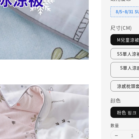
8/5~8/31 
尺寸(CM)
M兒童涼被1
SS單人涼被
S單人涼感
涼感枕頭套5
顔色
粉色 핑크
數量