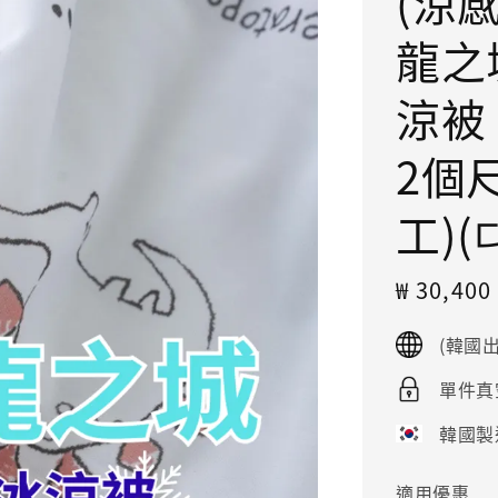
(涼感
龍之城
涼被
2個尺
工)(
Sale
₩ 30,40
price
(韓國
單件真
韓國製
適用優惠