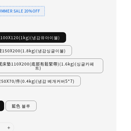
SUMMER SALE 20%OFF
00X120(1kg)(냉감유아이불)
150X200(1.8kg)(냉감싱글이불)
床墊110X200(底部有鬆緊帶)(1.6kg)(싱글카페
트)
0X70/件(0.4kg)(냉감 베개커버5*7)
藍色 블루