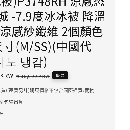
被)P3748RH 涼感恐
 -7.9度冰冰被 降溫
 涼感紗纖維 2個顏色
寸(M/SS)(中國代
디노 냉감)
0 KRW
Regular
優惠
₩ 38,000 KRW
price
出貨)(運費另計)網頁價格不包含國際運費/關稅
空包裝出貨
造