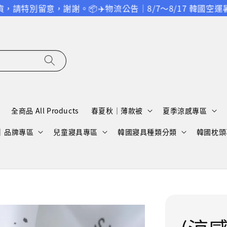
意，謝謝。
📦✈️物流公告｜8/7～8/17 韓國空運暑假
全商品 All Products
春夏秋｜薄款被
夏季涼感專區
A｜品牌專區
兒童寢具專區
韓國寢具種類分類
韓國枕頭