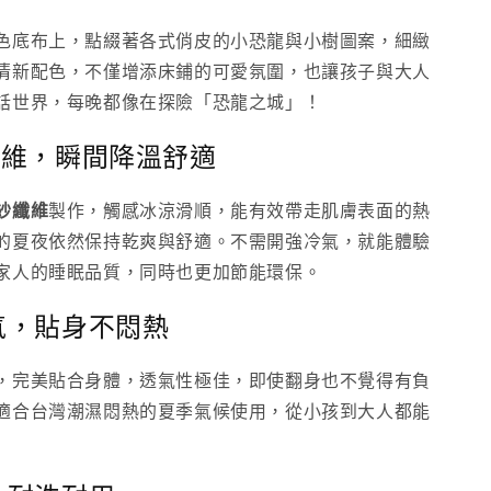
色底布上，點綴著各式俏皮的小恐龍與小樹圖案，細緻
清新配色，不僅增添床鋪的可愛氛圍，也讓孩子與大人
話世界，每晚都像在探險「恐龍之城」！
紗纖維，瞬間降溫舒適
紗纖維
製作，觸感冰涼滑順，能有效帶走肌膚表面的熱
的夏夜依然保持乾爽與舒適。不需開強冷氣，就能體驗
家人的睡眠品質，同時也更加節能環保。
透氣，貼身不悶熱
，完美貼合身體，透氣性極佳，即使翻身也不覺得有負
適合台灣潮濕悶熱的夏季氣候使用，從小孩到大人都能