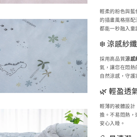
輕柔的粉色與藍
的插畫風格搭配
都能一秒融入童
❄️ 涼感
採用高品質
涼感
氣，讓您在悶熱
自然涼感，守護
🌿 輕盈
輕薄的被體設計
擔。不易悶熱，
安心入睡。