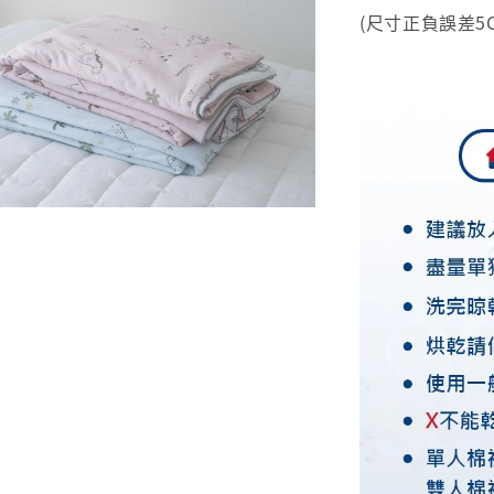
(尺寸正負誤差5C