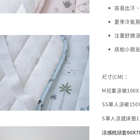
容易出汗
夏季冷氣
注重舒適
送給小朋
尺寸(CM)：
M兒童涼被100X12
SS單人涼被150X
S單人涼感床墊110
涼感枕頭套50X7