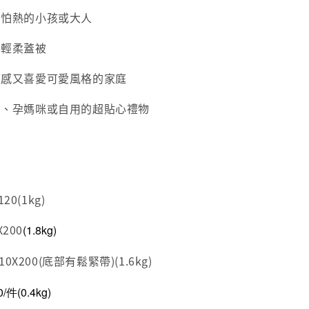
、怕熱的小孩或大人
房輕柔蓋被
涼感又喜愛可愛風格的家庭
友、孕媽咪或自用的超貼心禮物
0(1kg)
200
(
1.8
kg)
X200(底部有鬆緊帶)(1.6kg)
0/件
(0.4kg)