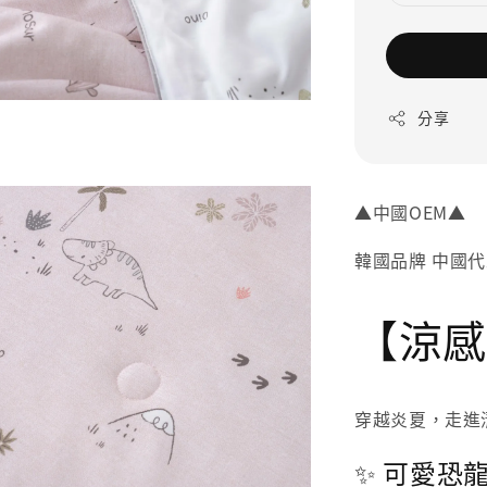
分享
▲中國OEM▲
【涼感
穿越炎夏，走進
✨ 可愛恐