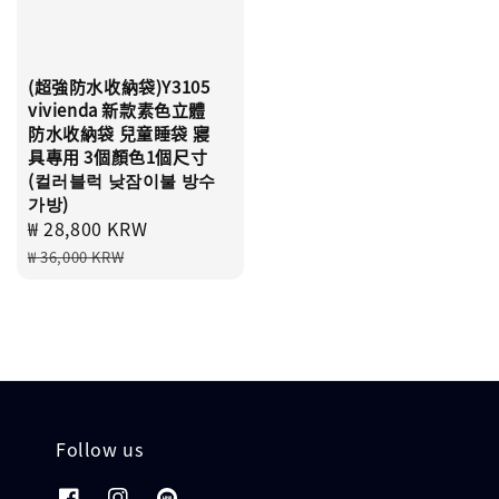
(超強防水收納袋)Y3105
vivienda 新款素色立體
防水收納袋 兒童睡袋 寢
具專用 3個顏色1個尺寸
(컬러블럭 낮잠이불 방수
가방)
Sale
₩ 28,800 KRW
Regular
price
price
₩ 36,000 KRW
Follow us