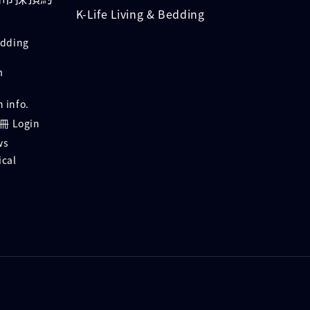
K-Life Living & Bedding
ding
m
info.
 Login
ws
cal