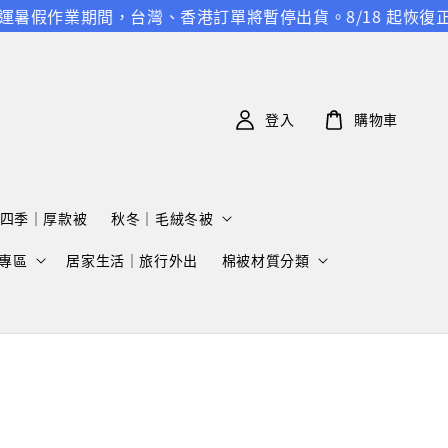
韓國空運暑假作業期間，台灣、香港訂單將暫停出貨。8/18 起
登入
購物車
四季｜厚款被
秋冬｜毛絨冬被
專區
居家生活｜旅行外出
棉被材質分類