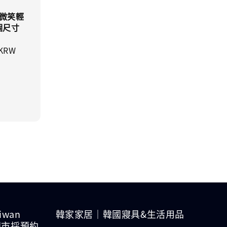
微微笑輕
個尺寸
 KRW
Regular
price
wan
韓家家居｜韓國寢具&生活用品
參觀門市採預約