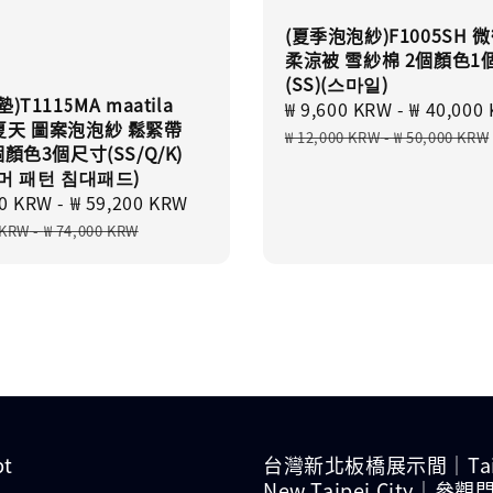
(夏季泡泡紗)F1005SH 
柔涼被 雪紗棉 2個顏色1
(SS)(스마일)
)T1115MA maatila
Sale
₩ 9,600 KRW
-
₩ 40,000
夏天 圖案泡泡紗 鬆緊帶
price
₩ 12,000 KRW
-
₩ 50,000 KRW
顏色3個尺寸(SS/Q/K)
머 패턴 침대패드)
00 KRW
-
₩ 59,200 KRW
Regular
price
 KRW
-
₩ 74,000 KRW
pt
台灣新北板橋展示間｜Tai
New Taipei City｜