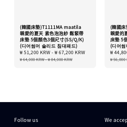
(韓國床墊)T1111MA maatila
(韓國床墊
親愛的夏天 素色泡泡紗 鬆緊帶
親愛的
床墊 5個顏色3個尺寸(SS/Q/K)
床墊 5個
(디어썸머 솔리드 침대패드)
(디어썸
Sale
₩ 51,200 KRW
-
₩ 67,200 KRW
Regular
Sale
₩ 44,8
price
price
price
₩ 64,000 KRW
-
₩ 84,000 KRW
₩ 56,000
Follow us
We acce