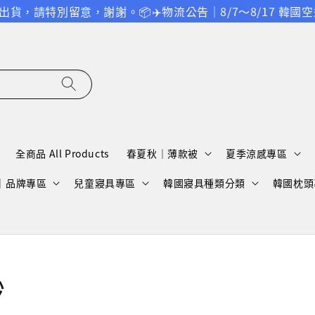
貨，請特別留意，謝謝。
📦✈️物流公告｜8/7～8/17 
全商品 All Products
春夏秋｜薄款被
夏季涼感專區
A｜品牌專區
兒童寢具專區
韓國寢具種類分類
韓國枕頭
紗