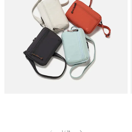
1
/
19