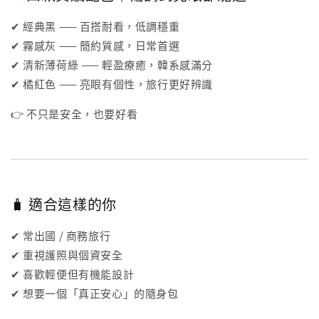
✔ 經典黑 —— 百搭耐看，低調穩重
✔ 霧感灰 —— 簡約質感，日常首選
✔ 清新薄荷綠 —— 輕盈療癒，韓系感滿分
✔ 橘紅色 —— 亮眼有個性，旅行更好辨識
👉 不只是安全，也要好看
🧳 適合這樣的你
✔ 常出國 / 商務旅行
✔ 重視護照與個資安全
✔ 喜歡輕便但有機能設計
✔ 想要一個「真正安心」的隨身包