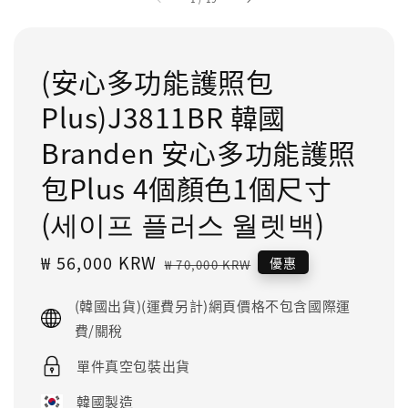
(安心多功能護照包
Plus)J3811BR 韓國
Branden 安心多功能護照
包Plus 4個顏色1個尺寸
(세이프 플러스 월렛백)
Sale
₩ 56,000 KRW
Regular
優惠
₩ 70,000 KRW
price
price
(韓國出貨)(運費另計)網頁價格不包含國際運
費/關稅
單件真空包裝出貨
韓國製造