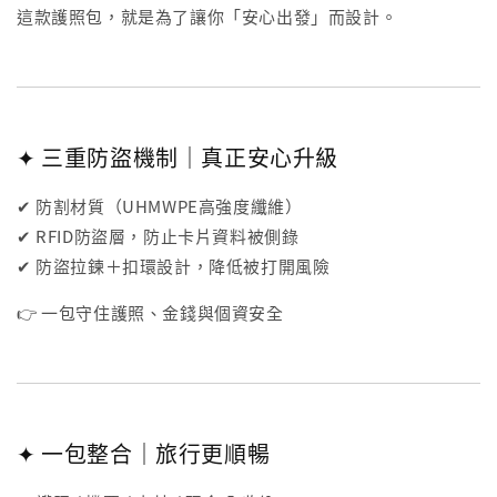
這款護照包，就是為了讓你「安心出發」而設計。
✦ 三重防盜機制｜真正安心升級
✔ 防割材質（UHMWPE高強度纖維）
✔ RFID防盜層，防止卡片資料被側錄
✔ 防盜拉鍊＋扣環設計，降低被打開風險
👉 一包守住護照、金錢與個資安全
✦ 一包整合｜旅行更順暢