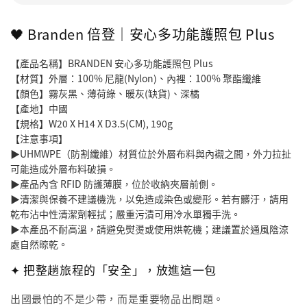
🖤 Branden 倍登｜安心多功能護照包 Plus
【產品名稱】BRANDEN 安心多功能護照包 Plus 
【材質】外層：100% 尼龍(Nylon)、內裡：100% 聚酯纖維
【顏色】霧灰黑、薄荷綠、暖灰(缺貨)、深橘    
【產地】中國
【規格】W20 X H14 X D3.5(CM), 190g
【注意事項】
▶UHMWPE（防割纖維）材質位於外層布料與內襯之間，外力拉扯
可能造成外層布料破損。
▶產品內含 RFID 防護薄膜，位於收納夾層前側。
▶清潔與保養不建議機洗，以免造成染色或變形。若有髒汙，請用
乾布沾中性清潔劑輕拭；嚴重污漬可用冷水單獨手洗。
▶本產品不耐高溫，請避免熨燙或使用烘乾機；建議置於通風陰涼
處自然晾乾。
✦ 把整趟旅程的「安全」，放進這一包
出國最怕的不是少帶，而是重要物品出問題。