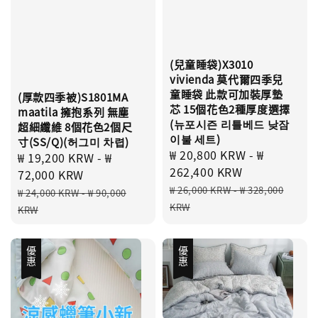
(兒童睡袋)X3010
vivienda 莫代爾四季兒
童睡袋 此款可加裝厚墊
(厚款四季被)S1801MA
芯 15個花色2種厚度選擇
maatila 擁抱系列 無塵
(뉴포시즌 리틀베드 낮잠
超細纖維 8個花色2個尺
이불 세트)
寸(SS/Q)(허그미 차렵)
Sale
₩ 20,800 KRW
-
₩
Sale
₩ 19,200 KRW
-
₩
price
262,400 KRW
price
72,000 KRW
Regular
Regular
₩ 26,000 KRW
-
₩ 328,000
₩ 24,000 KRW
-
₩ 90,000
price
price
KRW
KRW
優惠
優惠