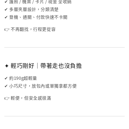
✔ 護照 / 機票 / 卡片 / 現金 全收納
✔ 多層夾層設計，分類清楚
✔ 登機、通關、付款快速不卡關
👉 不再翻找，行程更從容
✦ 輕巧剛好｜帶著走也沒負擔
✔ 約190g超輕量
✔ 小巧尺寸，放包內或單獨拿都方便
👉 輕便，但安全感很滿