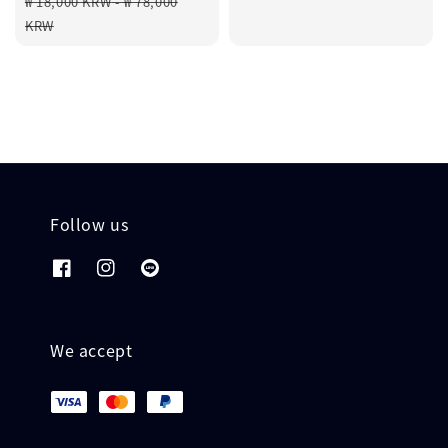
₩ 18,000 KRW
-
₩ 78,000
price
KRW
Follow us
We accept