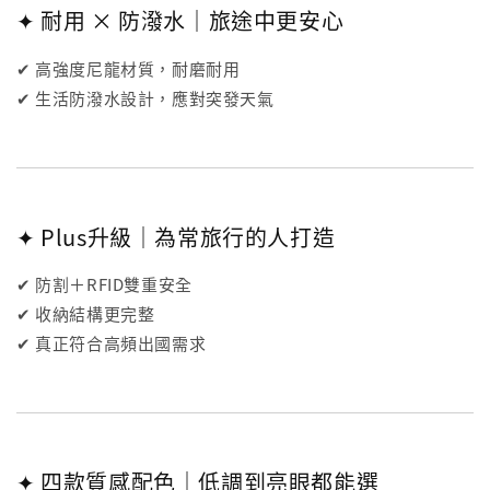
✦ 耐用 × 防潑水｜旅途中更安心
✔ 高強度尼龍材質，耐磨耐用
✔ 生活防潑水設計，應對突發天氣
✦ Plus升級｜為常旅行的人打造
✔ 防割＋RFID雙重安全
✔ 收納結構更完整
✔ 真正符合高頻出國需求
✦ 四款質感配色｜低調到亮眼都能選