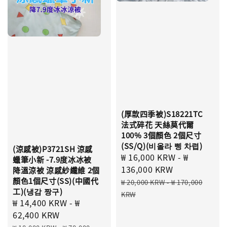
(厚款四季被)S18221TC
法式碎花 天絲莫代爾
100% 3個顏色 2個尺寸
(SS/Q)(비올라 삥 차렵)
(涼感被)P3721SH 涼感
Sale
₩ 16,000 KRW
-
₩
蠟筆小新 -7.9度冰冰被
price
136,000 KRW
降溫涼被 涼感紗纖維 2個
顏色1個尺寸(SS)(中國代
Regular
₩ 20,000 KRW
-
₩ 170,000
工)(냉감 짱구)
price
KRW
Sale
₩ 14,400 KRW
-
₩
price
62,400 KRW
Regular