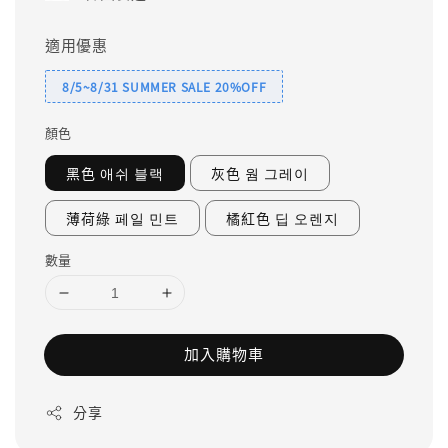
適用優惠
8/5~8/31 SUMMER SALE 20%OFF
顏色
黑色 애쉬 블랙
灰色 웜 그레이
薄荷綠 페일 민트
橘紅色 딥 오렌지
數量
加入購物車
分享