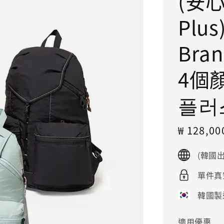
(安
Plu
Bra
4個
플러
Sale
₩ 128,0
price
(韓國
單件真
韓國製
適用優惠