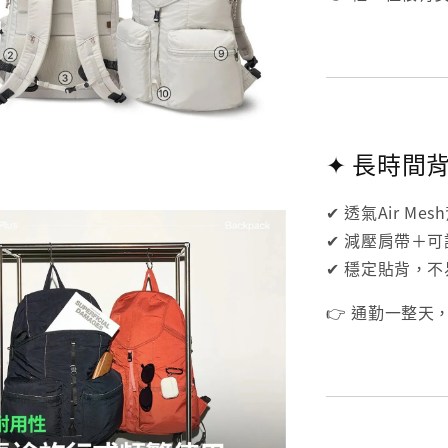
✦ 長時間
✔ 透氣Air Me
✔ 減壓肩帶＋
✔ 穩定貼背，
👉 通勤一整天