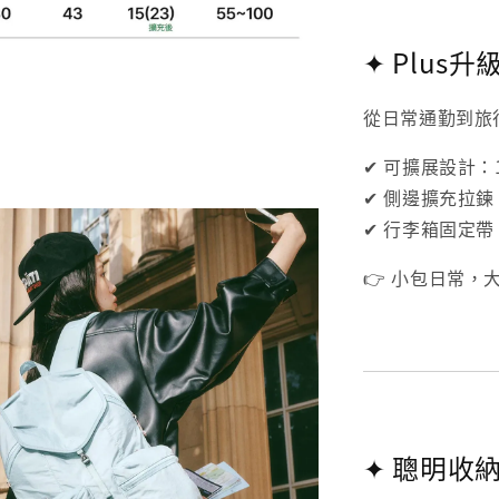
✦ Plus
從日常通勤到旅
✔ 可擴展設計：1
✔ 側邊擴充拉
✔ 行李箱固定
👉 小包日常，
✦ 聰明收