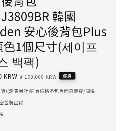
心後背包
s)J3809BR 韓國
nden 安心後背包Plus
顏色1個尺寸(세이프
스 백팩)
00 KRW
Regular
優惠
₩ 160,000 KRW
price
出貨)(運費另計)網頁價格不包含國際運費/關稅
空包裝出貨
造