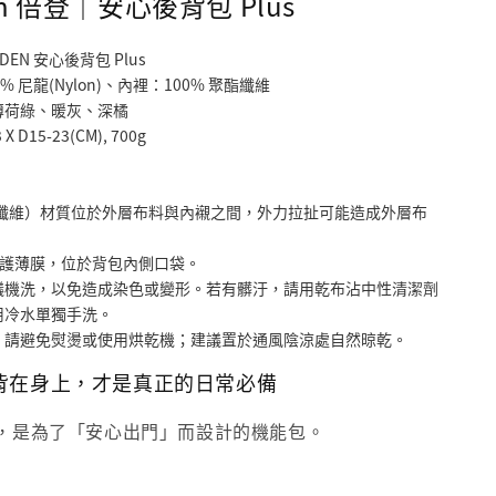
den 倍登｜安心後背包 Plus
N 安心後背包 Plus  
 尼龍(Nylon)、內裡：100% 聚酯纖維
薄荷綠、暖灰、深橘
 D15-23(CM), 700g
割纖維）材質位於外層布料與內襯之間，外力拉扯可能造成外層布
 防護薄膜，位於背包內側口袋。
議機洗，以免造成染色或變形。若有髒汙，請用乾布沾中性清潔劑
用冷水單獨手洗。
，請避免熨燙或使用烘乾機；建議置於通風陰涼處自然晾乾。
背在身上，才是真正的日常必備
，是為了「安心出門」而設計的機能包。