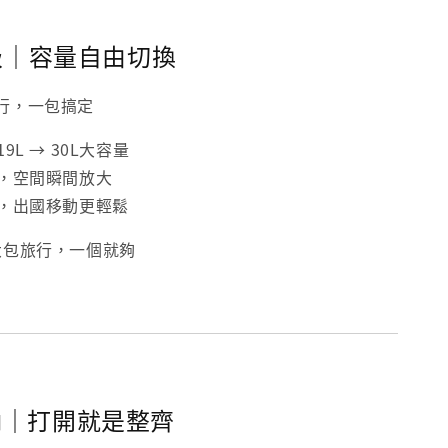
升級｜容量自由切換
行，一包搞定
9L → 30L大容量
鍊，空間瞬間放大
帶，出國移動更輕鬆
大包旅行，一個就夠
納｜打開就是整齊