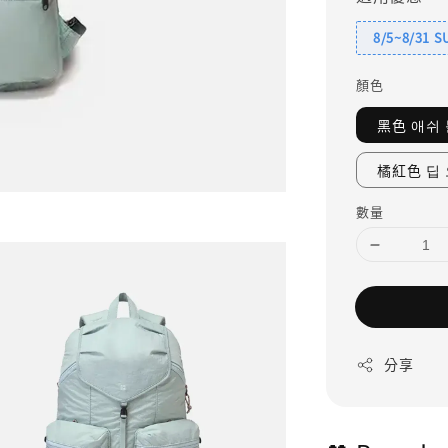
8/5~8/31 
顏色
黑色 애쉬
橘紅色 딥
數量
分享