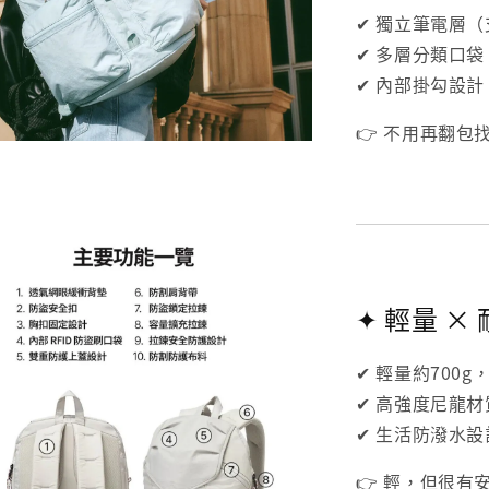
✔ 獨立筆電層（
✔ 多層分類口
✔ 內部掛勾設
👉 不用再翻
✦ 輕量 ×
✔ 輕量約700
✔ 高強度尼龍
✔ 生活防潑水
👉 輕，但很有