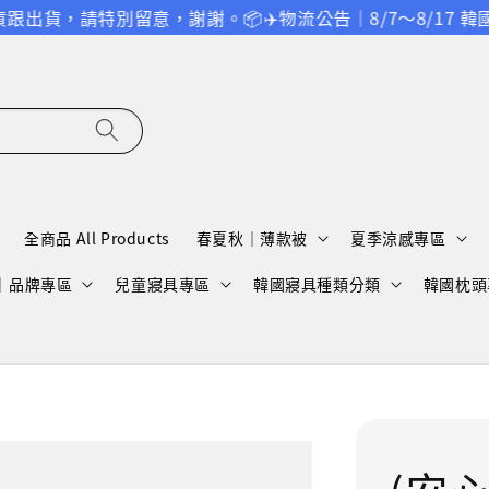
特別留意，謝謝。
📦✈️物流公告｜8/7～8/17 韓國空
全商品 All Products
春夏秋｜薄款被
夏季涼感專區
A｜品牌專區
兒童寢具專區
韓國寢具種類分類
韓國枕頭