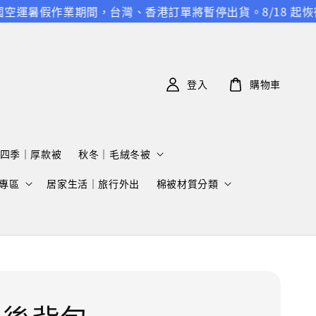
運暑假作業期間，台灣、香港訂單將暫停出貨。8/18 起恢復正
登入
購物車
四季｜厚款被
秋冬｜毛絨冬被
專區
居家生活｜旅行外出
棉被材質分類