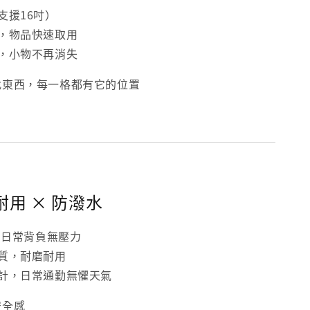
支援16吋）
袋，物品快速取用
計，小物不再消失
包找東西，每一格都有它的位置
 耐用 × 防潑水
g，日常背負無壓力
材質，耐磨耐用
設計，日常通勤無懼天氣
安全感