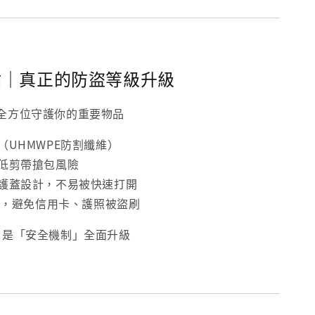
點｜真正的防盜等級升級
全方位守護你的重要物品
（UHMWPE防割纖維）
降低剪帶搶包風險
防護蓋設計，不易被快速打開
口袋，避免信用卡、護照被盜刷
納，是「安全機制」全面升級