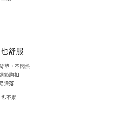
背也舒服
sh背墊，不悶熱
可調節胸扣
不易滑落
，也不累