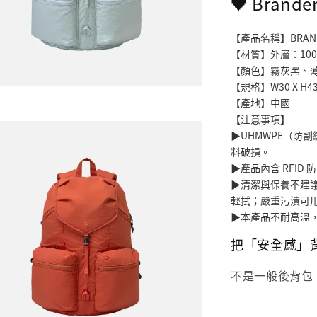
🖤 Bran
【產品名稱】BRANDE
【材質】外層：100%
【顏色】霧灰黑、
【規格】W30 X H43 X
【產地】中國
【注意事項】
▶UHMWPE（防
料破損。
▶產品內含 RFID
▶清潔與保養不建
輕拭；嚴重污漬可
▶本產品不耐高溫
把「安全感」
不是一般後背包