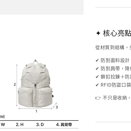
✦ 核心亮
從材質到結構，
✔ 防割面料設計
✔ 防割肩帶，
✔ 鎖扣拉鍊＋
✔ RFID防盜
👉 不只是收