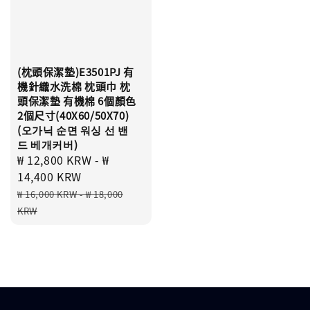
(枕頭保潔墊)E3501PJ 有
機針織水洗棉 枕頭巾 枕
頭保潔墊 有機棉 6個顏色
2個尺寸(40X60/50X70)
(오가닉 순면 워싱 선 밴
드 베개커버)
Sale
₩ 12,800 KRW
-
₩
price
14,400 KRW
Regular
₩ 16,000 KRW
-
₩ 18,000
price
KRW