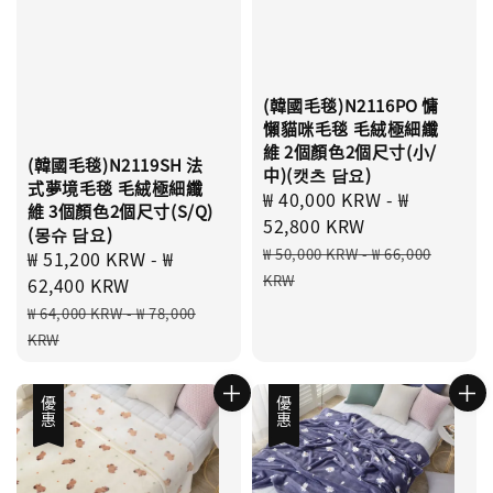
(韓國毛毯)N2116PO 慵
懶貓咪毛毯 毛絨極細纖
維 2個顏色2個尺寸(小/
(韓國毛毯)N2119SH 法
中)(캣츠 담요)
式夢境毛毯 毛絨極細纖
Sale
₩ 40,000 KRW
-
₩
維 3個顏色2個尺寸(S/Q)
price
52,800 KRW
(몽슈 담요)
Regular
₩ 50,000 KRW
-
₩ 66,000
Sale
₩ 51,200 KRW
-
₩
price
KRW
price
62,400 KRW
Regular
₩ 64,000 KRW
-
₩ 78,000
price
KRW
優惠
優惠