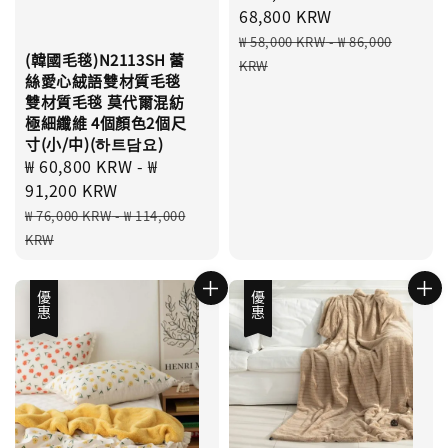
price
68,800 KRW
Regular
₩ 58,000 KRW
-
₩ 86,000
(韓國毛毯)N2113SH 蕾
price
KRW
絲愛心絨語雙材質毛毯
雙材質毛毯 莫代爾混紡
極細纖維 4個顏色2個尺
寸(小/中)(하트담요)
Sale
₩ 60,800 KRW
-
₩
price
91,200 KRW
Regular
₩ 76,000 KRW
-
₩ 114,000
price
KRW
優惠
優惠