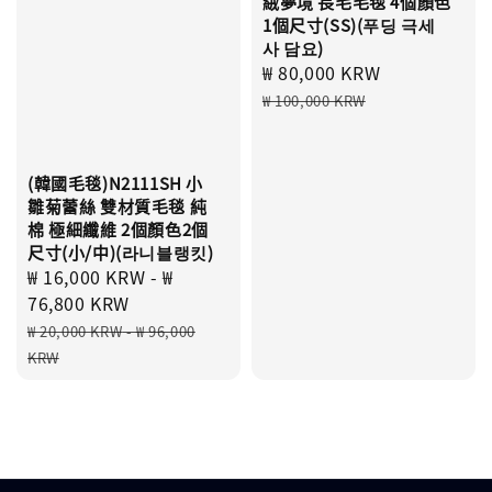
絨夢境 長毛毛毯 4個顏色
1個尺寸(SS)(푸딩 극세
사 담요)
Sale
₩ 80,000 KRW
Regular
price
price
₩ 100,000 KRW
(韓國毛毯)N2111SH 小
雛菊蕾絲 雙材質毛毯 純
棉 極細纖維 2個顏色2個
尺寸(小/中)(라니블랭킷)
Sale
₩ 16,000 KRW
-
₩
price
76,800 KRW
Regular
₩ 20,000 KRW
-
₩ 96,000
price
KRW