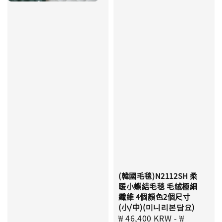
(韓國毛毯)N2112SH 柔
暖小蝶結毛毯 毛絨極細
纖維 4個顏色2個尺寸
(小/中)(미니리본담요)
Sale
₩ 46,400 KRW
-
₩