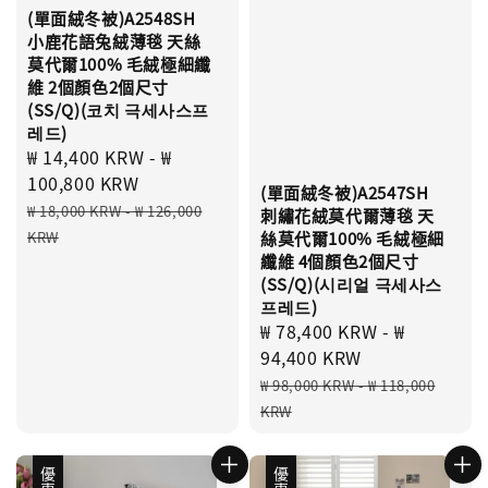
(單面絨冬被)A2548SH
小鹿花語兔絨薄毯 天絲
莫代爾100% 毛絨極細纖
維 2個顏色2個尺寸
(SS/Q)(코치 극세사스프
레드)
Sale
₩ 14,400 KRW
-
₩
price
100,800 KRW
(單面絨冬被)A2547SH
Regular
₩ 18,000 KRW
-
₩ 126,000
刺繡花絨莫代爾薄毯 天
price
KRW
絲莫代爾100% 毛絨極細
纖維 4個顏色2個尺寸
(SS/Q)(시리얼 극세사스
프레드)
Sale
₩ 78,400 KRW
-
₩
price
94,400 KRW
Regular
₩ 98,000 KRW
-
₩ 118,000
price
KRW
優惠
優惠