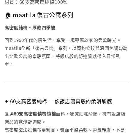
材質：60支高密度純棉100%
🏠 maatila 復古公寓系列
高密度純棉・厚款四季被
回到1960年代的慢生活，享受一場專屬於家的柔軟時光。
maatila全新「復古公寓」系列，以簡約條紋與溫潤色調勾勒
出北歐公寓的寧靜氛圍，將飯店般的舒適質感帶入日常臥
室。
✦ 60支高密度純棉 — 像飯店寢具般的柔滑觸感
嚴選
60支高密度精梳純棉
面料，觸感細膩滑順，擁有飯店級
床品的乾淨舒適感。
高密度織法讓棉布更緊實，表面平整柔軟、透氣親膚，不易