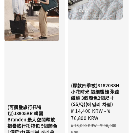
(厚款四季被)S18203SH
小花時光 超細纖維 聚酯
纖維 3個顏色2個尺寸
(SS/Q)(에밀리 차렵)
(可摺疊旅行托特
Sale
₩ 14,400 KRW
-
₩
包)J3805BR 韓國
price
76,800 KRW
Branden 最大空間釋放
Regular
₩ 18,000 KRW
-
₩ 96,000
摺疊旅行托特包 5個顏色
price
1個尺寸(폴더블 캐리올
KRW