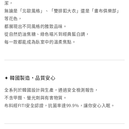
潔，
無論是「北歐風格」、「雙排釦大衣」還是「畫布俱樂部」
等花色，
都展現出不同風格的雅致品味。
從自然奶油焦糖、綠色唱片到經典藍白調，
每一款都能成為臥室中的溫柔焦點。
✦ 韓國製造・品質安心
全系列於韓國設計與生產，通過安全檢測報告，
不含甲醛、螢光劑與有害物質。
布料經FITI安全認證，抗菌率達99.9%，讓你安心入眠。