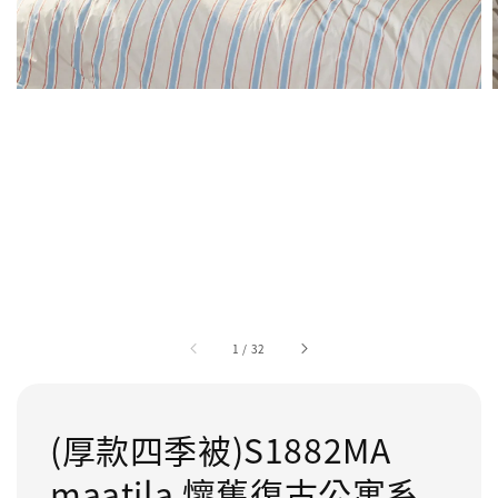
1
/
32
(厚款四季被)S1882MA
maatila 懷舊復古公寓系