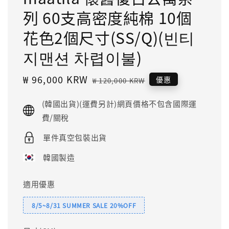
列 60支高密度純棉 10個
花色2個尺寸(SS/Q)(빈티
지맨션 차렵이불)
Sale
₩ 96,000 KRW
Regular
優惠
₩ 120,000 KRW
price
price
(韓國出貨)(運費另計)網頁價格不包含國際運
費/關稅
單件真空包裝出貨
韓國製造
適用優惠
8/5~8/31 SUMMER SALE 20%OFF