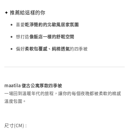
✦ 推薦給這樣的你
喜愛
乾淨簡約的北歐風居家氛圍
想打造
像飯店一樣的舒眠空間
偏好
柔軟包覆感、純棉透氣
的四季被
maatila 復古公寓厚款四季被
一場回到溫暖年代的旅程，讓你的每個夜晚都被柔軟的棉感
溫度包圍。
尺寸(CM) :