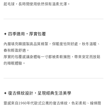
起毛球，長時間使用依然保有溫柔光澤。
✦ 四季適用・厚實包覆
內層填充韓國製高品質棉絮，保暖度恰到好處，秋冬溫暖、
春秋輕盈舒適。
厚實的包覆感讓身體每一寸都被柔軟擁抱，帶來安定而放鬆
的睡眠體驗。
✦ 復古條紋設計・呈現經典生活美學
靈感來自1960年代歐式公寓的復古條紋，色彩柔和、線條簡