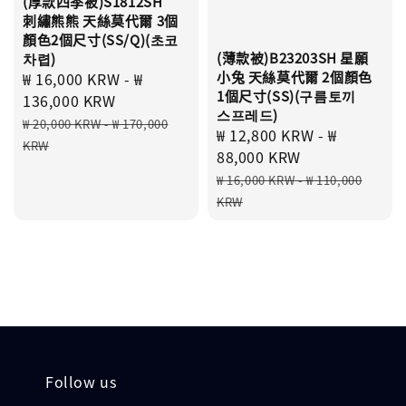
(厚款四季被)S1812SH
刺繡熊熊 天絲莫代爾 3個
顏色2個尺寸(SS/Q)(초코
(薄款被)B23203SH 星願
차렵)
小兔 天絲莫代爾 2個顏色
Sale
₩ 16,000 KRW
-
₩
1個尺寸(SS)(구름토끼
price
136,000 KRW
스프레드)
Regular
₩ 20,000 KRW
-
₩ 170,000
Sale
₩ 12,800 KRW
-
₩
price
KRW
price
88,000 KRW
Regular
₩ 16,000 KRW
-
₩ 110,000
price
KRW
Follow us