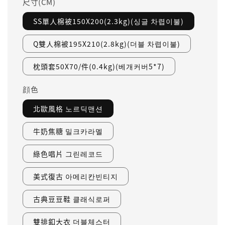
尺寸(CM)
SS單人棉被150X200(2.3kg)(싱글 차렵이불)
Q雙人棉被195X210(2.8kg)(더블 차렵이불)
枕頭套50X70/件(0.4kg)(베개커버5*7)
顔色
北歐風格 노르딕맨션
牛奶焦糖 밀크카라멜
綠色唱片 그린레코드
美式復古 아메리칸빈티지
古典豆豆鞋 클래식로퍼
雙排釦大衣 더블체스터