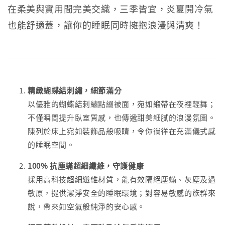
在柔美與實用間完美交織，三季皆宜，炎夏開冷氣
也能舒適蓋，讓你的睡眠同時擁抱浪漫與清爽！
精緻蝴蝶結刺繡，細節滿分
以優雅的蝴蝶結刺繡點綴被面，宛如緞帶在夜裡輕舞；
不僅瞬間提升臥室質感，也傳遞甜美細膩的浪漫氛圍。
陳列於床上宛如裝飾品般吸睛，令你徜徉在充滿儀式感
的睡眠空間。
100% 抗塵蟎超細纖維，守護健康
採用高科技超細纖維材質，能有效隔絕塵蟎、灰塵及過
敏原，提供潔淨安全的睡眠環境；對容易敏感的族群來
說，帶來如空氣般純淨的安心感。