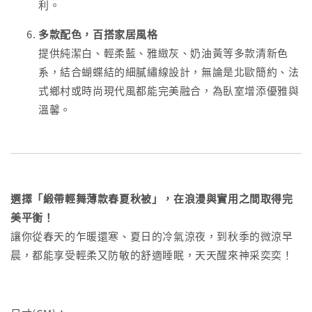
利。
多款配色，百搭家居風格
提供純潔白、輕柔藍、雅緻灰、奶油黃等多款清新色
系，結合蝴蝶結的細膩繡線設計，無論是北歐簡約、法
式鄉村或時尚現代風都能完美融合，為臥室增添優雅與
溫馨。
選擇「緞帶輕舞薄款春夏秋被」，在浪漫與實用之間取得完
美平衡！
讓你從春天的乍暖還寒、夏日的冷氣涼夜，到秋季的微涼早
晨，都能享受輕柔又防敏的舒適睡眠，天天醒來神采奕奕！