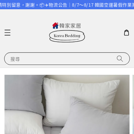
別留意，謝謝。
📦✈️物流公告｜8/7～8/17 韓國空運暑假作
搜尋