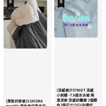
(涼感被)P3780DT 涼感
小刺蝟 -7.9度冰冰被 降
溫涼被 涼感紗纖維 2個顏
(厚款四季被)S1802MA
色1個尺寸(SS)(中國代
maatila 素色無印風系列