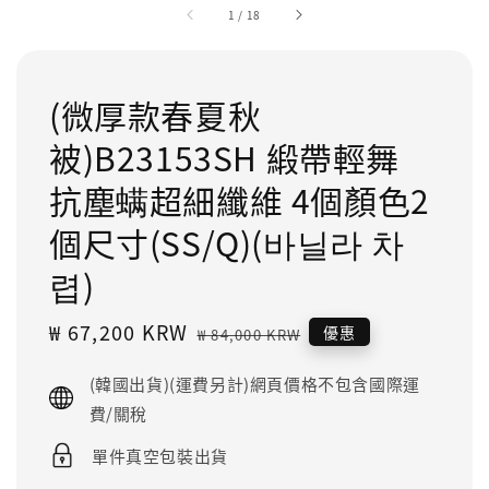
1
/
18
(微厚款春夏秋
被)B23153SH 緞帶輕舞
抗塵螨超細纖維 4個顏色2
個尺寸(SS/Q)(바닐라 차
렵)
Sale
₩ 67,200 KRW
Regular
優惠
₩ 84,000 KRW
price
price
(韓國出貨)(運費另計)網頁價格不包含國際運
費/關稅
單件真空包裝出貨