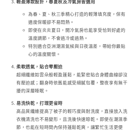
輕盈薄款設計，春夏秋及冷氣房皆適用
為春、夏、秋三季精心打造的輕薄填充度，保有
適度保暖卻不易悶熱。
即使在炎炎夏日，開冷氣房也能享受恰到好處的
溫度調節，不會過冷或過熱。
特別適合亞洲潮濕氣候與日夜溫差，帶給你最貼
心的溫度關懷。
柔軟透氣，貼合零壓迫
超細纖維如雲朵般輕盈蓬鬆，能緊密貼合身體曲線卻沒
有壓迫感；翻身時依舊能感受細膩包覆，整夜享有無干
擾的深層睡眠。
易洗快乾，打理更省時
高品質纖維提高了被子的輕巧度與耐洗度，直接放入洗
衣機清洗也不易變形，且洗後快速晾乾。即使在潮濕季
節，也能在短時間內保持蓬鬆乾爽，讓繁忙生活更便