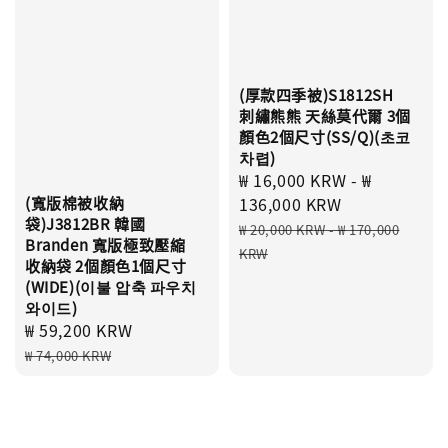
(厚款四季被)S1812SH
刺繡熊熊 天絲莫代爾 3個
顏色2個尺寸(SS/Q)(초코
차렵)
Sale
₩ 16,000 KRW
-
₩
(寬版棉被收納
price
136,000 KRW
袋)J3812BR 韓國
Regular
₩ 20,000 KRW
-
₩ 170,000
Branden 寬版極致壓縮
price
KRW
收納袋 2個顏色1個尺寸
(WIDE)(이불 압축 파우치
와이드)
Sale
₩ 59,200 KRW
Regular
price
price
₩ 74,000 KRW