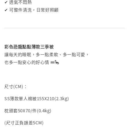
✔ 透氣不悶熱
✔ 可整件清洗，日常好照顧
彩色恐龍點點薄款三季被
讓每天的睡眠，多一點柔軟、多一點可愛，
也多一點安心的好心情 💤🦕
尺寸(CM)：
SS薄款單人棉被155X210(2.3kg)
枕頭套50X70/件(0.4kg)
(尺寸正負誤差5CM)