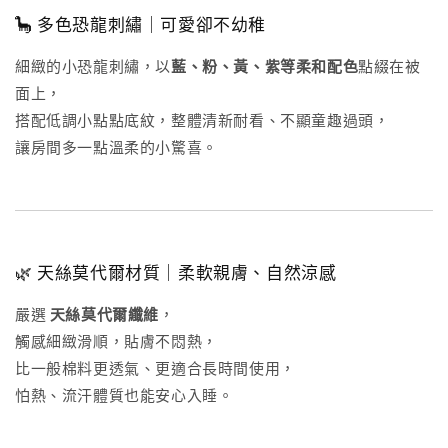
🦕 多色恐龍刺繡｜可愛卻不幼稚
細緻的小恐龍刺繡，以
藍、粉、黃、紫等柔和配色
點綴在被
面上，
搭配低調小點點底紋，整體清新耐看、不顯童趣過頭，
讓房間多一點溫柔的小驚喜。
🌿 天絲莫代爾材質｜柔軟親膚、自然涼感
嚴選
天絲莫代爾纖維
，
觸感細緻滑順，貼膚不悶熱，
比一般棉料更透氣、更適合長時間使用，
怕熱、流汗體質也能安心入睡。