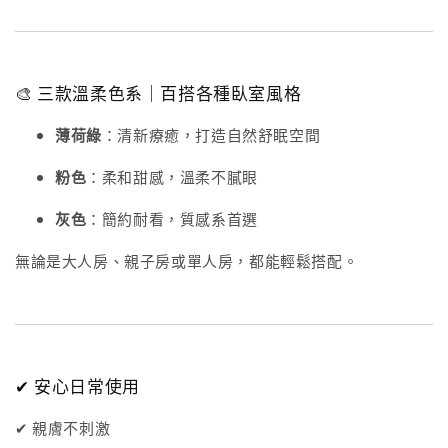
🎨 三款溫柔色系｜百搭各種臥室風格
薄荷綠
：清新療癒，打造自然舒眠空間
粉色
：柔和甜感，溫柔不膩眼
灰色
：簡約耐看，質感系首選
無論是大人房、親子房或單人房，都能輕鬆搭配。
✔ 安心日常使用
✔ 親膚不刺激