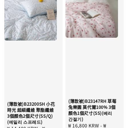
(薄款被)B23147RH 草莓
(薄款被)B23200SH 小花
兔樂園 莫代爾100% 3個
時光 超細纖維 聚酯纖維
顏色1個尺寸(SS)(베리
3個顏色2個尺寸(SS/Q)
간절기)
(에밀리 스프레드)
Sale
₩ 16,800 KRW
-
₩