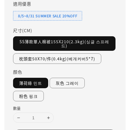
適用優惠
8/5~8/31 SUMMER SALE 20%OFF
尺寸(CM)
SS薄款單人棉被155X210(2.3kg)(싱글 스프레
드)
枕頭套50X70/件(0.4kg)(베개커버5*7)
顏色
薄荷綠 민트
灰色 그레이
粉色 핑크
數量