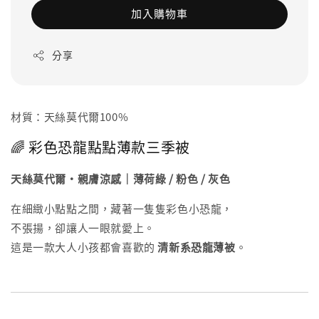
加入購物車
分享
材質：天絲莫代爾100%
🌈 彩色恐龍點點薄款三季被
天絲莫代爾・親膚涼感｜薄荷綠 / 粉色 / 灰色
在細緻小點點之間，藏著一隻隻彩色小恐龍，
不張揚，卻讓人一眼就愛上。
這是一款大人小孩都會喜歡的
清新系恐龍薄被
。