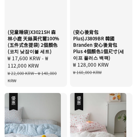
(兒童睡袋)X3021SH 森
(安心後背包
林小鹿 天絲莫代爾100%
Plus)J3809BR 韓國
(五件式含提袋) 2個顏色
Branden 安心後背包
(코치 낮잠이불 세트)
Plus 4個顏色1個尺寸(세
Sale
₩ 17,600 KRW
-
₩
이프 플러스 백팩)
Sale
₩ 128,000 KRW
Regular
price
112,000 KRW
price
price
Regular
₩ 160,000 KRW
₩ 22,000 KRW
-
₩ 140,000
price
KRW
優惠
優惠