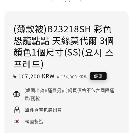
1
/
15
(薄款被)B23218SH 彩色
恐龍點點 天絲莫代爾 3個
顏色1個尺寸(SS)(요시 스
프레드)
Sale
₩ 107,200 KRW
Regular
優惠
₩ 134,000 KRW
price
price
(韓國出貨)(運費另計)網頁價格不包含國際運
費/關稅
單件真空包裝出貨
韓國製造