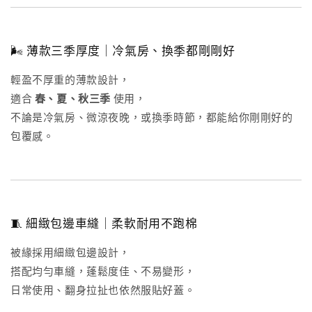
🌬 薄款三季厚度｜冷氣房、換季都剛剛好
輕盈不厚重的薄款設計，
適合
春、夏、秋三季
使用，
不論是冷氣房、微涼夜晚，或換季時節，都能給你剛剛好的
包覆感。
🧵 細緻包邊車縫｜柔軟耐用不跑棉
被緣採用細緻包邊設計，
搭配均勻車縫，蓬鬆度佳、不易變形，
日常使用、翻身拉扯也依然服貼好蓋。