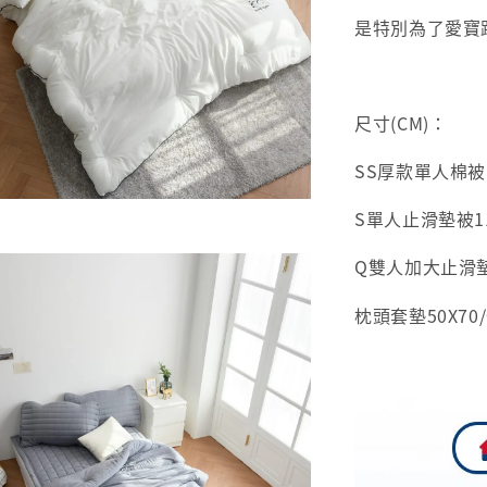
是特別為了愛寶
尺寸(CM)：
SS厚款單人棉被150
S單人止滑墊被110
Q雙人加大止滑墊被
枕頭套墊50X70