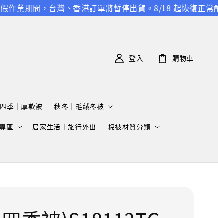
作業期間，台灣、香港訂單將暫停出貨。8/18 起恢復正常配送
登入
購物車
四季｜厚款被
秋冬｜毛絨冬被
專區
居家生活｜旅行外出
棉被材質分類