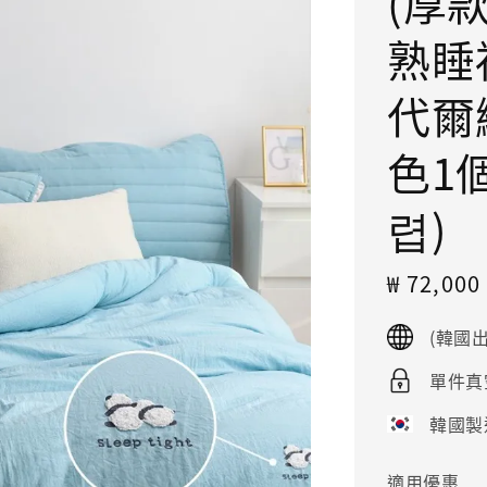
(厚款
熟睡
代爾
色1個
렵)
Sale
₩ 72,00
price
(韓國
單件真
韓國製
適用優惠