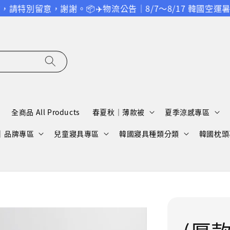
意，謝謝。
📦✈️物流公告｜8/7～8/17 韓國空運暑假
全商品 All Products
春夏秋｜薄款被
夏季涼感專區
A｜品牌專區
兒童寢具專區
韓國寢具種類分類
韓國枕頭