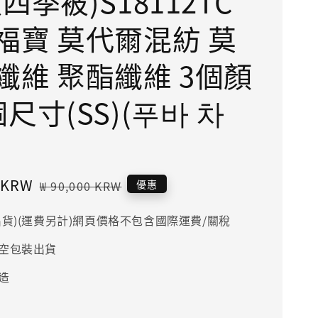
四季被)S18112TC
福寶 莫代爾混紡 莫
纖維 聚酯纖維 3個顏
尺寸(SS)(푸바 차
0 KRW
Regular
優惠
₩ 90,000 KRW
price
出貨)(運費另計)網頁價格不包含國際運費/關稅
空包裝出貨
造