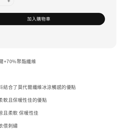
加入購物車
爾+70%聚酯纖維
料結合了莫代爾纖維冰涼觸感的優點
柔軟且保暖性佳的優點
涼且柔軟 保暖性佳
依偎刺繡