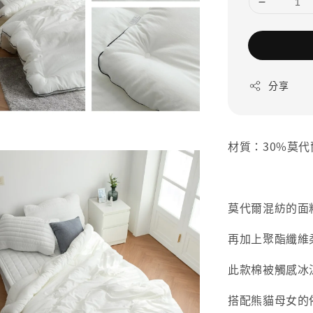
分享
材質：30%莫代
莫代爾混紡的面
再加上聚酯纖維
此款棉被觸感冰
搭配熊貓母女的