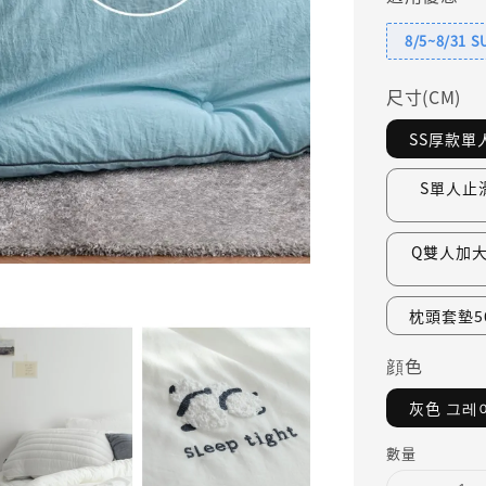
8/5~8/31 
尺寸(CM)
SS厚款單人
S單人止滑
Q雙人加大止
枕頭套墊50
顔色
灰色 그레
數量