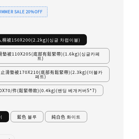
SUMMER SALE 20%OFF
棉被150X200(2.2kg)(싱글 차렵이불)
墊被110X205(底部有鬆緊帶)(1.6kg)(싱글카페
트)
滑墊被170X210(底部有鬆緊帶)(2.3kg)(더블카
페트)
X70/件(鬆緊帶款)(0.4kg)(밴딩 베개커버5*7)
이
藍色 블루
純白色 화이트