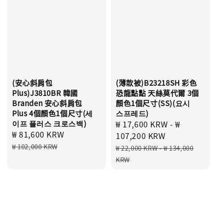
(安心斜肩包
(薄款被)B23218SH 彩色
Plus)J3810BR 韓國
恐龍點點 天絲莫代爾 3個
Branden 安心斜肩包
顏色1個尺寸(SS)(요시
Plus 4個顏色1個尺寸(세
스프레드)
이프 플러스 크로스백)
Sale
₩ 17,600 KRW
-
₩
Sale
₩ 81,600 KRW
Regular
price
107,200 KRW
price
price
Regular
₩ 102,000 KRW
₩ 22,000 KRW
-
₩ 134,000
price
KRW