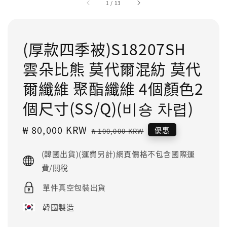
1
/
13
(厚款四季被)S18207SH
雲朵比熊 莫代爾混紡 莫代
爾纖維 聚酯纖維 4個顏色2
個尺寸(SS/Q)(비숑 차렵)
Sale
₩ 80,000 KRW
Regular
優惠
₩ 100,000 KRW
price
price
(韓國出貨)(運費另計)網頁價格不包含國際運
費/關稅
單件真空包裝出貨
韓國製造