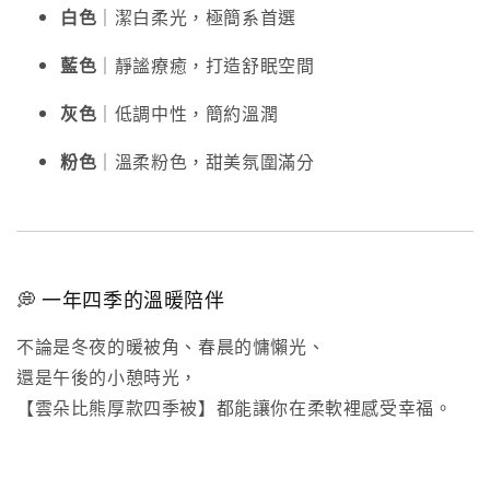
白色
｜潔白柔光，極簡系首選
藍色
｜靜謐療癒，打造舒眠空間
灰色
｜低調中性，簡約溫潤
粉色
｜溫柔粉色，甜美氛圍滿分
💭 一年四季的溫暖陪伴
不論是冬夜的暖被角、春晨的慵懶光、
還是午後的小憩時光，
【雲朵比熊厚款四季被】都能讓你在柔軟裡感受幸福。