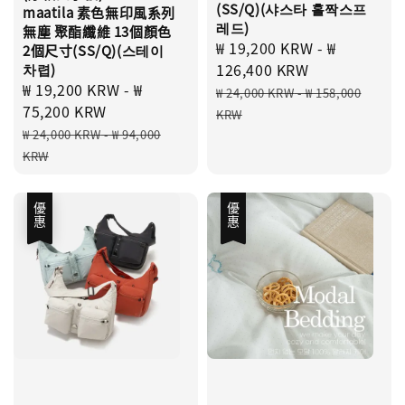
(SS/Q)(샤스타 홀짝스프
maatila 素色無印風系列
레드)
無塵 聚酯纖維 13個顏色
Sale
₩ 19,200 KRW
-
₩
2個尺寸(SS/Q)(스테이
price
126,400 KRW
차렵)
Sale
₩ 19,200 KRW
-
₩
Regular
₩ 24,000 KRW
-
₩ 158,000
price
75,200 KRW
price
KRW
Regular
₩ 24,000 KRW
-
₩ 94,000
price
KRW
優惠
優惠