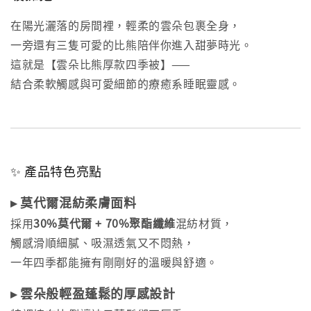
在陽光灑落的房間裡，輕柔的雲朵包裹全身，
一旁還有三隻可愛的比熊陪伴你進入甜夢時光。
這就是【雲朵比熊厚款四季被】——
結合柔軟觸感與可愛細節的療癒系睡眠靈感。
✨ 產品特色亮點
▸ 莫代爾混紡柔膚面料
採用
30%莫代爾 + 70%聚酯纖維
混紡材質，
觸感滑順細膩、吸濕透氣又不悶熱，
一年四季都能擁有剛剛好的溫暖與舒適。
▸ 雲朵般輕盈蓬鬆的厚感設計