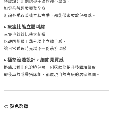
特調填充比例讓被子蓬鬆卻不厚重，
如雲朵般輕柔覆蓋全身，
無論冬季取暖或春秋換季，都能帶來柔軟包覆感。
▸ 療癒比熊立體刺繡
三隻毛茸茸比熊犬刺繡，
以韓國細緻工藝呈現出立體手感，
讓日常睡眠時光增添一份萌系溫暖。
▸ 極簡滾邊設計，細節見質感
邊緣以對比色滾邊包縫，俐落線條提升整體精緻度，
即使單蓋或疊搭床組，都展現自然高級的居家氛圍。
🎨 顏色選擇