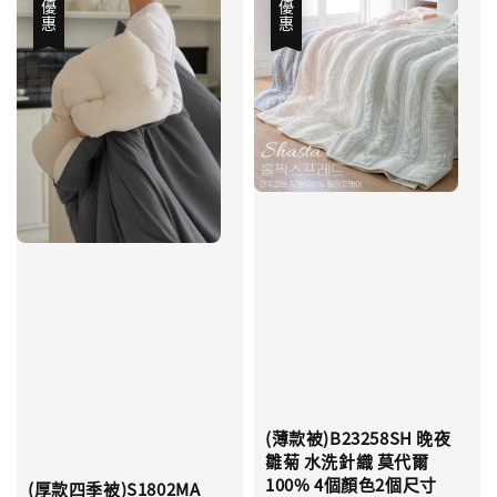
優惠
優惠
(薄款被)B23258SH 晚夜
雛菊 水洗針織 莫代爾
100% 4個顏色2個尺寸
(厚款四季被)S1802MA