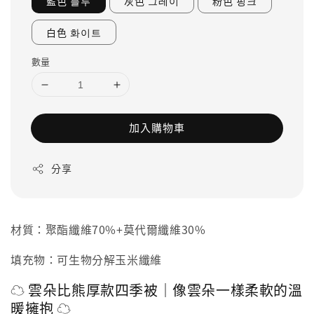
藍色 블루
灰色 그레이
粉色 핑크
白色 화이트
數量
加入購物車
分享
材質：聚酯纖維70%+莫代爾纖維30%
填充物：可生物分解玉米纖維
☁️ 雲朵比熊厚款四季被｜像雲朵一樣柔軟的溫
暖擁抱 ☁️