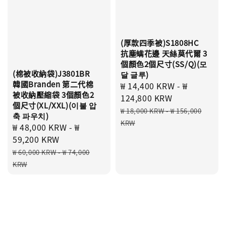
(厚款四季被)S1808HC
抗塵螨花邊 天絲莫代爾 3
個顏色2個尺寸(SS/Q)(모
(棉被收納袋)J3801BR
달 글루)
韓國Branden 第二代棉
Sale
₩ 14,400 KRW
-
₩
被收納壓縮袋 3個顏色2
price
124,800 KRW
個尺寸(XL/XXL)(이불 압
Regular
₩ 18,000 KRW
-
₩ 156,000
축 파우치)
price
KRW
Sale
₩ 48,000 KRW
-
₩
price
59,200 KRW
Regular
₩ 60,000 KRW
-
₩ 74,000
price
KRW