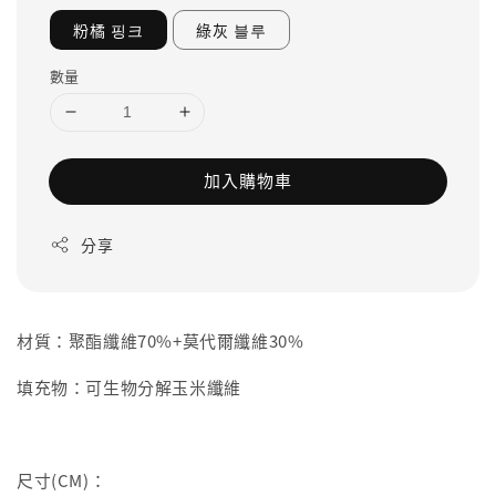
粉橘 핑크
綠灰 블루
數量
加入購物車
分享
材質：聚酯纖維70%+莫代爾纖維30%
填充物：可生物分解玉米纖維
尺寸(CM)：