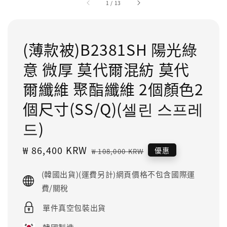
1
/
13
(薄款被)B2381SH 陽光綠
意 微厚 莫代爾混紡 莫代
爾纖維 聚酯纖維 2個顏色2
個尺寸(SS/Q)(셀린 스프레
드)
Sale
₩ 86,400 KRW
Regular
優惠
₩ 108,000 KRW
price
price
(韓國出貨)(運費另計)網頁價格不包含國際運
費/關稅
單件真空包裝出貨