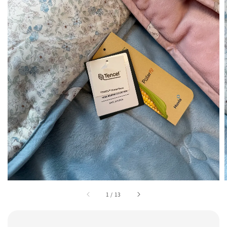
1
/
13