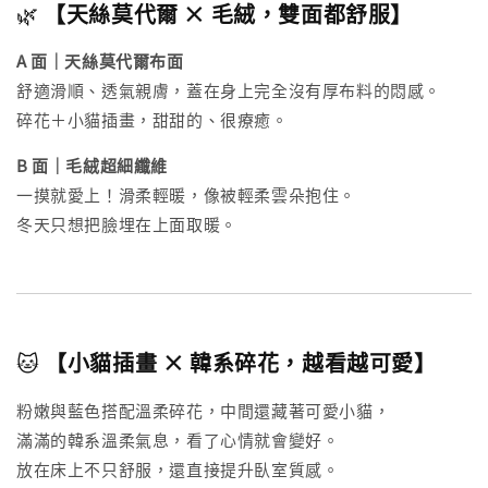
🌿
【天絲莫代爾 × 毛絨，雙面都舒服】
A 面｜天絲莫代爾布面
舒適滑順、透氣親膚，蓋在身上完全沒有厚布料的悶感。
碎花＋小貓插畫，甜甜的、很療癒。
B 面｜毛絨超細纖維
一摸就愛上！滑柔輕暖，像被輕柔雲朵抱住。
冬天只想把臉埋在上面取暖。
🐱
【小貓插畫 × 韓系碎花，越看越可愛】
粉嫩與藍色搭配溫柔碎花，中間還藏著可愛小貓，
滿滿的韓系溫柔氣息，看了心情就會變好。
放在床上不只舒服，還直接提升臥室質感。