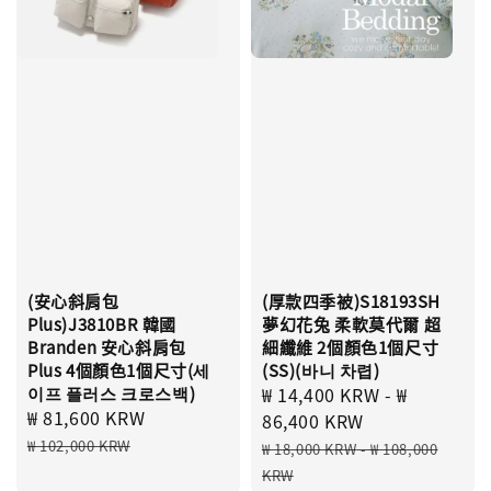
(安心斜肩包
(厚款四季被)S18193SH
Plus)J3810BR 韓國
夢幻花兔 柔軟莫代爾 超
Branden 安心斜肩包
細纖維 2個顏色1個尺寸
Plus 4個顏色1個尺寸(세
(SS)(바니 차렵)
이프 플러스 크로스백)
Sale
₩ 14,400 KRW
-
₩
Sale
₩ 81,600 KRW
Regular
price
86,400 KRW
price
price
Regular
₩ 102,000 KRW
₩ 18,000 KRW
-
₩ 108,000
price
KRW