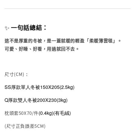
✨
一句話總結：
這不是厚重的冬被，是一蓋就暖的輕盈「柔暖薄雲毯」。
可愛、好睡、好看，用過就回不去。
：
尺寸(CM)
SS厚款單人冬被150X205(2.5kg)
Q厚款雙人冬被200X230(3kg)
(0.4kg)(有毛絨)
枕頭套50X70/件
(尺寸正負誤差5CM)