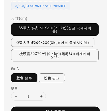
8/5~8/31 SUMMER SALE 20%OFF
尺寸(cm)
SS單人冬被150X210(2.5kg)(싱글 극세사이
불)
Q雙人冬被200X230(3kg)(더블 극세사이불)
枕頭套50X70/件(0.4kg)(無毛絨)(베개커버
5*7)
顔色
藍色 블루
粉色 핑크
數量