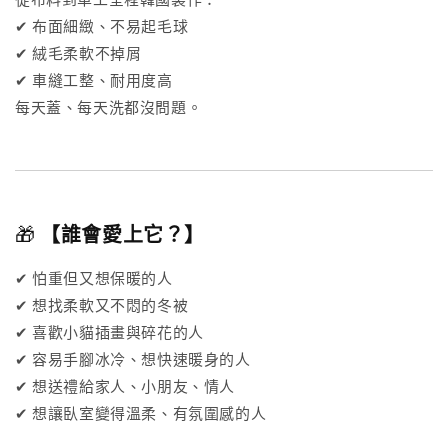
✔ 布面細緻、不易起毛球
✔ 絨毛柔軟不掉屑
✔ 車縫工整、耐用度高
每天蓋、每天洗都沒問題。
🎁
【誰會愛上它？】
✔ 怕重但又想保暖的人
✔ 想找柔軟又不悶的冬被
✔ 喜歡小貓插畫與碎花的人
✔ 容易手腳冰冷、想快速暖身的人
✔ 想送禮給家人、小朋友、情人
✔ 想讓臥室變得溫柔、有氛圍感的人