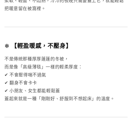
柔軟、輕盈、不悶熱，冷冷的夜晚只需要蓋上它，就能輕鬆
把暖意留在被窩裡。
❄
【輕盈暖感，不壓身】
不是傳統那種厚厚蓬蓬的冬被，
而是像「高級薄毯」一樣的輕柔厚度：
✔ 不會壓得喘不過氣
✔ 翻身不會卡卡
✔ 小朋友、女生都能輕鬆蓋
蓋起來就是一種「剛剛好、舒服到不想起床」的溫度。