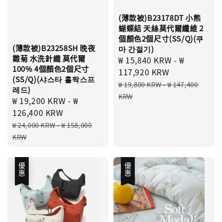
(薄款被)B23178DT 小熊
蝴蝶結 天絲莫代爾纖維 2
個顏色2個尺寸(SS/Q)(쿠
(薄款被)B23258SH 晚夜
마 간절기)
雛菊 水洗針織 莫代爾
Sale
₩ 15,840 KRW
-
₩
100% 4個顏色2個尺寸
price
117,920 KRW
(SS/Q)(샤스타 홀짝스프
Regular
₩ 19,800 KRW
-
₩ 147,400
레드)
price
KRW
Sale
₩ 19,200 KRW
-
₩
price
126,400 KRW
Regular
₩ 24,000 KRW
-
₩ 158,000
price
KRW
優惠
優惠