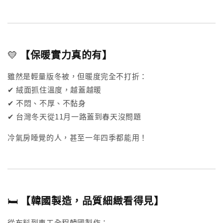
💛
【保暖實力真的有】
雖然是輕量版冬被，但暖度完全不打折：
✔ 絨面抓住溫度，越蓋越暖
✔ 不悶、不厚、不黏身
✔ 台灣冬天從11月一路蓋到春天沒問題
冷氣房睡覺的人，甚至一年四季都能用！
🛏
【韓國製造，品質細緻看得見】
從布料到車工全程韓國製作：