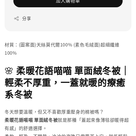
加入購物車
分享
材質：(圖案面)天絲莫代爾100% (素色毛絨面)超細纖維
100%
🌸
柔暖花語喵喵 單面絨冬被｜
輕柔不厚重，一蓋就暖的療癒
系冬被
冬天想要溫暖，但又不喜歡厚重壓身的棉被嗎？
柔暖花語喵喵 單面絨冬被
就是那種「蓋起來像薄毯卻暖得超
有感」的舒適選擇。