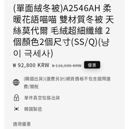
(單面絨冬被)A2546AH 柔
暖花語喵喵 雙材質冬被 天
絲莫代爾 毛絨超細纖維 2
個顏色2個尺寸(SS/Q)(냥
이 극세사)
Sale
₩ 92,800 KRW
Regular
優惠
₩ 116,000 KRW
price
price
(韓國出貨)(運費另計)網頁價格不包含國際運
費/關稅
單件真空包裝出貨
韓國製造
適用優惠