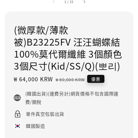
1
/
15
(微厚款/薄款
被)B23225FV 汪汪蝴蝶結
100%莫代爾纖維 3個顏色
3個尺寸(Kid/SS/Q)(뽀리)
Sale
₩ 64,000 KRW
Regular
優惠
₩ 80,000 KRW
price
price
(韓國出貨)(運費另計)網頁價格不包含國際運
費/關稅
單件真空包裝出貨
韓國製造