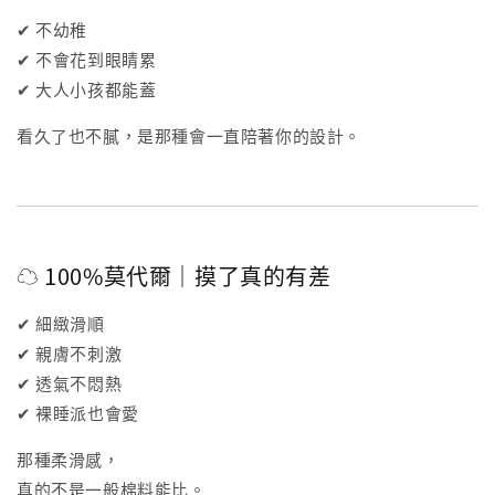
✔ 不幼稚
✔ 不會花到眼睛累
✔ 大人小孩都能蓋
看久了也不膩，是那種會一直陪著你的設計。
☁️ 100%莫代爾｜摸了真的有差
✔ 細緻滑順
✔ 親膚不刺激
✔ 透氣不悶熱
✔ 裸睡派也會愛
那種柔滑感，
真的不是一般棉料能比。