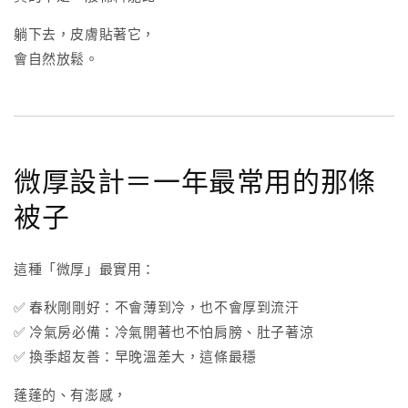
躺下去，皮膚貼著它，
會自然放鬆。
微厚設計＝一年最常用的那條
被子
這種「微厚」最實用：
✅ 春秋剛剛好：不會薄到冷，也不會厚到流汗
✅ 冷氣房必備：冷氣開著也不怕肩膀、肚子著涼
✅ 換季超友善：早晚溫差大，這條最穩
蓬蓬的、有澎感，