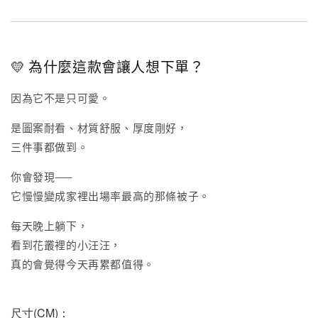
💛 為什麼這款會讓人想下單？
因為它不是只可愛。
是圖案耐看、材質舒服、厚度剛好，
三件事都做到。
你會發現——
它慢慢變成家裡出場率最高的那條被子。
每天晚上躺下，
看到花叢裡的小汪汪，
真的會覺得今天再累都值得。
尺寸(CM)：