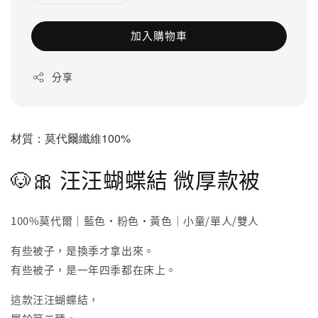
加入購物車
分享
材質：莫代爾纖維100%
🐶🎀 汪汪蝴蝶結 微厚款被
100%莫代爾｜藍色・粉色・黃色｜小童/單人/雙人
有些被子，是換季才拿出來。
有些被子，是一年四季都在床上。
這款汪汪蝴蝶結，