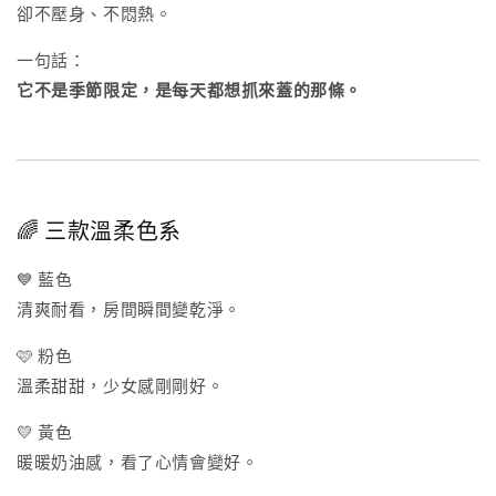
卻不壓身、不悶熱。
一句話：
它不是季節限定，是每天都想抓來蓋的那條。
🌈 三款溫柔色系
💙 藍色
清爽耐看，房間瞬間變乾淨。
🩷 粉色
溫柔甜甜，少女感剛剛好。
💛 黃色
暖暖奶油感，看了心情會變好。