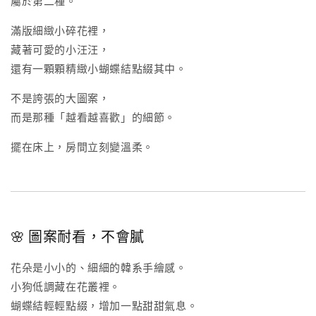
屬於第二種。
滿版細緻小碎花裡，
藏著可愛的小汪汪，
還有一顆顆精緻小蝴蝶結點綴其中。
不是誇張的大圖案，
而是那種「越看越喜歡」的細節。
擺在床上，房間立刻變溫柔。
🌸 圖案耐看，不會膩
花朵是小小的、細細的韓系手繪感。
小狗低調藏在花叢裡。
蝴蝶結輕輕點綴，增加一點甜甜氣息。