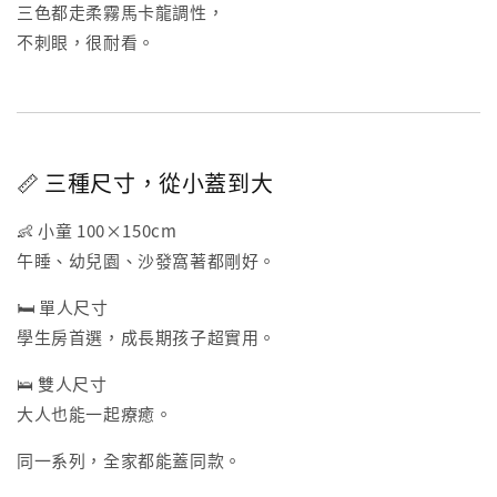
三色都走柔霧馬卡龍調性，
不刺眼，很耐看。
📏 三種尺寸，從小蓋到大
👶 小童 100×150cm
午睡、幼兒園、沙發窩著都剛好。
🛏 單人尺寸
學生房首選，成長期孩子超實用。
🛌 雙人尺寸
大人也能一起療癒。
同一系列，全家都能蓋同款。