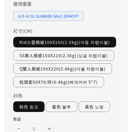
適用優惠
8/5~8/31 SUMMER SALE 20%OFF
尺寸(CM)
Kid小童棉被100X150(1.5kg)(아동 차렵이불)
SS單人棉被150X210(2.3kg)(싱글 차렵이불)
Q雙人棉被190X220(2.8kg)(더블 차렵이불)
枕頭套50X70/件(0.4kg)(베개커버 5*7)
顔色
粉色 핑크
藍色 블루
黃色 노랑
數量