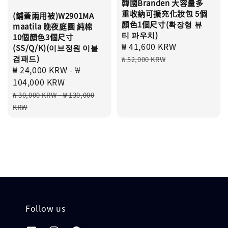
韓國Branden 大容量多
重收納可擴充化妝包 5個
(鋪蓋兩用被)W2901MA
顏色1個尺寸(확장형 뷰
maatila 晚夜庭園 純棉
티 파우치)
10個顏色3個尺寸
Sale
₩ 41,600 KRW
Regular
(SS/Q/K)(이브정원 이불
price
price
겸패드)
₩ 52,000 KRW
Sale
₩ 24,000 KRW
-
₩
price
104,000 KRW
Regular
₩ 30,000 KRW
-
₩ 130,000
price
KRW
Follow us