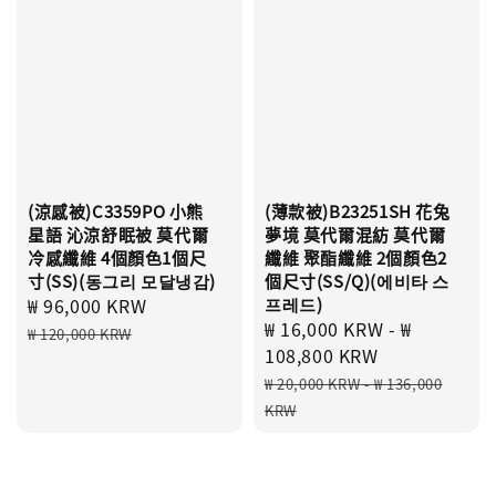
(涼感被)C3359PO 小熊
(薄款被)B23251SH 花兔
星語 沁涼舒眠被 莫代爾
夢境 莫代爾混紡 莫代爾
冷感纖維 4個顏色1個尺
纖維 聚酯纖維 2個顏色2
寸(SS)(동그리 모달냉감)
個尺寸(SS/Q)(에비타 스
Sale
₩ 96,000 KRW
Regular
프레드)
Sale
₩ 16,000 KRW
-
₩
price
price
₩ 120,000 KRW
price
108,800 KRW
Regular
₩ 20,000 KRW
-
₩ 136,000
price
KRW