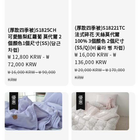
(厚款四季被)S18221TC
(厚款四季被)S1825CH
法式碎花 天絲莫代爾
可愛酪梨紅蘿蔔 莫代爾 2
100% 3個顏色 2個尺寸
個顏色1個尺寸(SS)(당근
(SS/Q)(비올라 삥 차렵)
차렵)
Sale
₩ 16,000 KRW
-
₩
Sale
₩ 12,800 KRW
-
₩
price
136,000 KRW
price
72,000 KRW
Regular
₩ 20,000 KRW
-
₩ 170,000
Regular
₩ 16,000 KRW
-
₩ 90,000
price
KRW
price
KRW
優惠
優惠