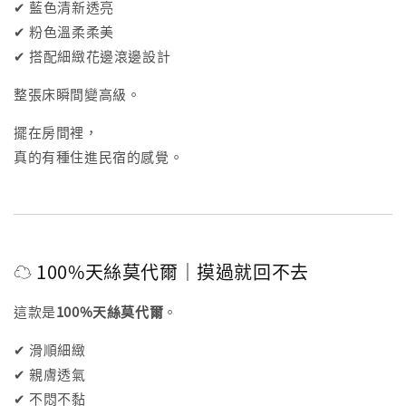
✔ 藍色清新透亮
✔ 粉色溫柔柔美
✔ 搭配細緻花邊滾邊設計
整張床瞬間變高級。
擺在房間裡，
真的有種住進民宿的感覺。
☁️ 100%天絲莫代爾｜摸過就回不去
這款是
100%天絲莫代爾
。
✔ 滑順細緻
✔ 親膚透氣
✔ 不悶不黏