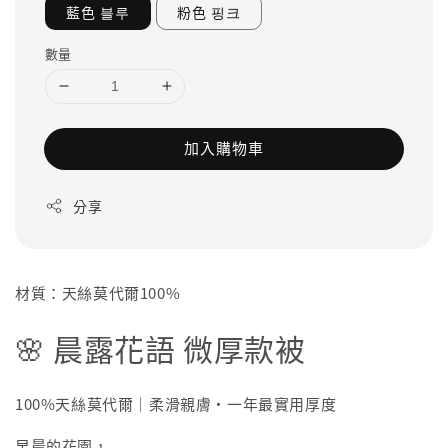
藍色 블루
粉色 핑크
數量
加入購物車
分享
材質：天絲莫代爾100%
🌸 晨露花語 微厚款被
100%天絲莫代爾｜柔滑親膚・一年最實用厚度
早晨的花園，