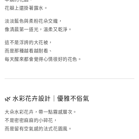
花瓣上還掛著露水。
淡淡藍色與柔粉花朵交織，
像清晨第一道光，溫柔又乾淨。
這不是浮誇的大花被，
而是那種越看越耐看、
每天醒來都會覺得心情很好的花色。
🌿 水彩花卉設計｜優雅不俗氣
大朵水彩花卉，帶一點霧感層次。
不是密密麻麻的小碎花，
而是留有空氣感的法式花園風。