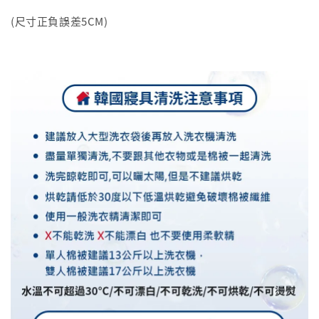
(尺寸正負誤差5CM)