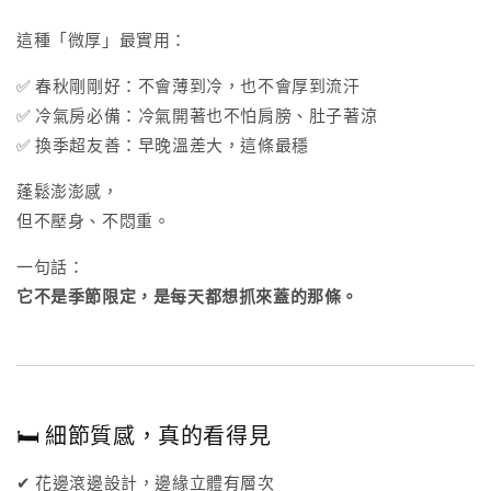
這種「微厚」最實用：
✅ 春秋剛剛好：不會薄到冷，也不會厚到流汗
✅ 冷氣房必備：冷氣開著也不怕肩膀、肚子著涼
✅ 換季超友善：早晚溫差大，這條最穩
蓬鬆澎澎感，
但不壓身、不悶重。
一句話：
它不是季節限定，是每天都想抓來蓋的那條。
🛏 細節質感，真的看得見
✔ 花邊滾邊設計，邊緣立體有層次