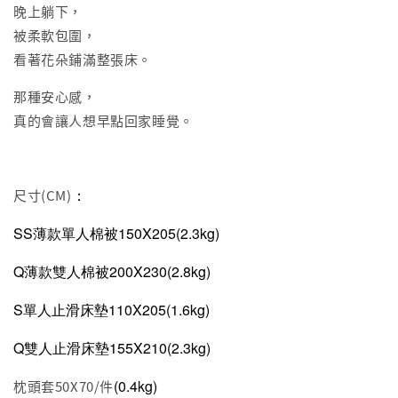
晚上躺下，
被柔軟包圍，
看著花朵鋪滿整張床。
那種安心感，
真的會讓人想早點回家睡覺。
：
尺寸(CM)
SS薄款單人棉被150X205(2.3kg)
Q薄款雙人棉被200X230(2.8kg)
S單人止滑床墊110X205(1.6kg)
Q雙人止滑床墊155X210(2.3kg)
(0.4kg)
枕頭套50X70/件