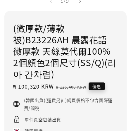
1
/
14
(微厚款/薄款
被)B23226AH 晨露花語
微厚款 天絲莫代爾100%
2個顏色2個尺寸(SS/Q)(리
아 간차렵)
Sale
₩ 100,320 KRW
Regular
優惠
₩ 125,400 KRW
price
price
(韓國出貨)(運費另計)網頁價格不包含國際運
費/關稅
單件真空包裝出貨
韓國製造