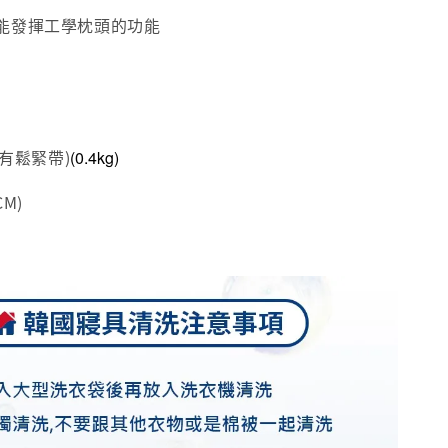
能發揮工學枕頭的功能
(有鬆緊帶)
(0.4kg)
M)