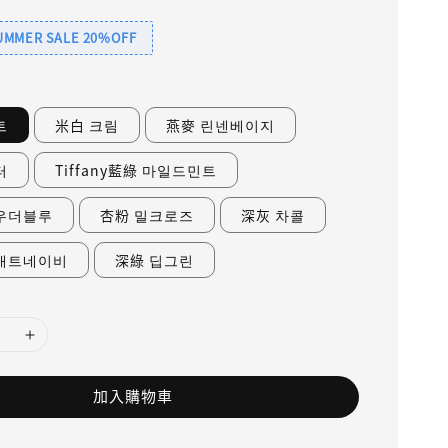
SUMMER SALE 20%OFF
트
米白 크림
燕麥 린넨베이지
터
Tiffany藍綠 마일드민트
우더블루
杏粉 밀크로즈
深灰 차콜
매트네이비
深綠 딥그린
加入購物車