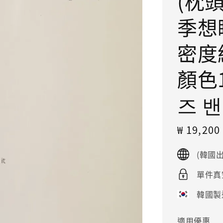
(枕頭
季想
密度
顏色1
즈 
Sale
₩ 19,20
price
(韓國
單件真
韓國製
適用優惠