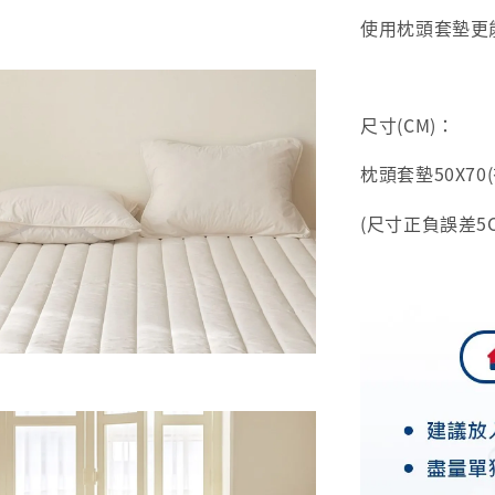
使用枕頭套墊更
尺寸(CM)：
枕頭套墊50X70
(尺寸正負誤差5C