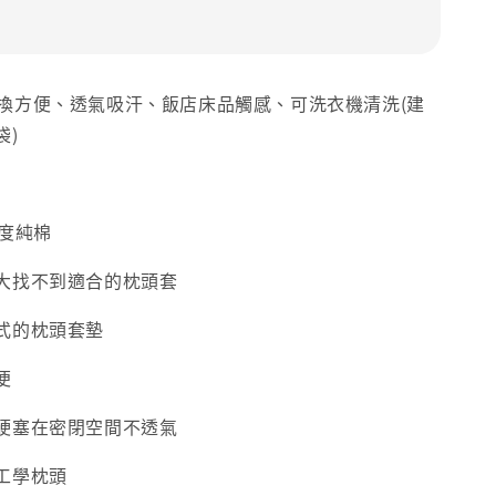
更換方便、透氣吸汗、飯店床品觸感、可洗衣機清洗(建
袋)
密度純棉
大找不到適合的枕頭套
式的枕頭套墊
便
硬塞在密閉空間不透氣
工學枕頭