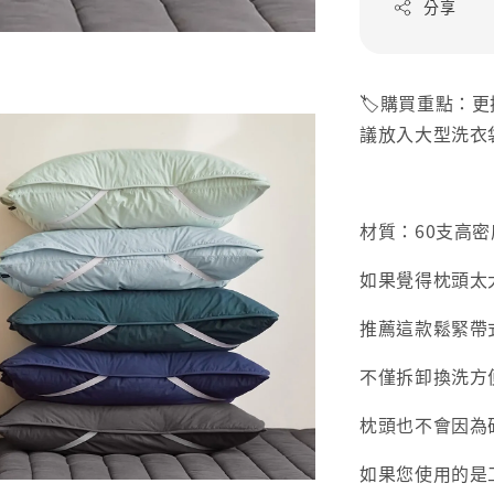
分享
🏷購買重點：
議放入大型洗衣
材質：60支高
如果覺得枕頭太
推薦這款鬆緊帶
不僅拆卸換洗方
枕頭也不會因為
如果您使用的是