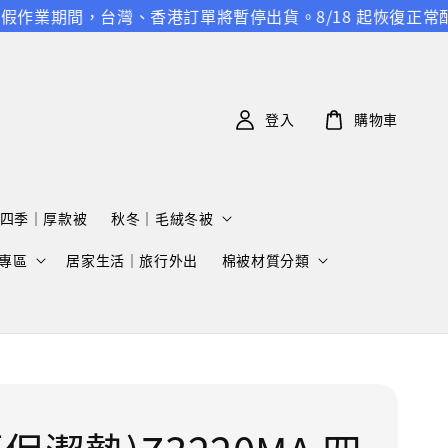
假作業期間，台灣、香港訂單將暫停出貨。8/18 起恢復正常配
登入
購物車
四季｜厚款被
秋冬｜毛絨冬被
專區
居家生活｜旅行外出
棉被材質分類