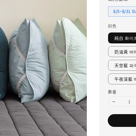
8/5~8/31 
顔色
純白 화이
奶油黃 버
天空藍 파
午夜深藍 
數量