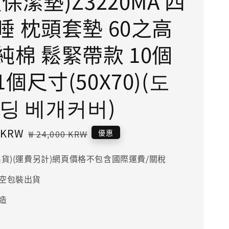
保潔墊)Z3220MA 四
睡 枕頭套墊 60之高
純棉 鬆緊帶款 10個
個尺寸(50X70)(도
밴딩 베개커버)
0 KRW
Regular
優惠
₩ 24,000 KRW
price
出貨)(運費另計)網頁價格不包含國際運費/關稅
空包裝出貨
造