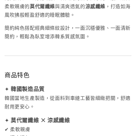
柔軟親膚的
莫代爾纖維
與清爽透氣的
涼感纖維
，打造如海
風吹拂般輕盈舒適的睡眠體驗。
簡約純色搭配經典細條紋設計，一面沉穩優雅、一面清新
簡約，輕鬆為臥室增添韓系質感氛圍。
商品特色
✦
韓國製造品質
韓國當地生產製造，從面料到車縫工藝皆細緻把關，舒適
耐用更安心。
✦
莫代爾纖維 × 涼感纖維
✔ 柔軟親膚