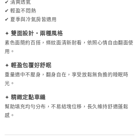
✔ 清爽透氣
✔ 輕盈不悶熱
✔ 夏季與冷氣房皆適用
✦
雙面設計・兩種風格
素色面簡約百搭，條紋面清新耐看，依照心情自由翻面使
用。
✦
輕盈包覆好舒眠
重量適中不壓身，翻身自在，享受放鬆無負擔的睡眠時
光。
✦
精緻定點車縫
幫助填充均勻分布，不易結塊位移，長久維持舒適蓬鬆
感。