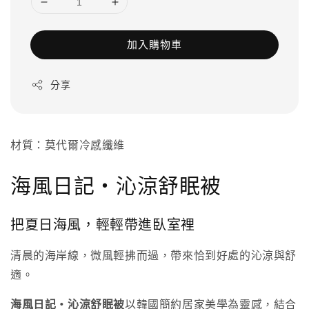
加入購物車
分享
材質：莫代爾冷感纖維
海風日記・沁涼舒眠被
把夏日海風，輕輕帶進臥室裡
清晨的海岸線，微風輕拂而過，帶來恰到好處的沁涼與舒
適。
海風日記・沁涼舒眠被
以韓國簡約居家美學為靈感，結合