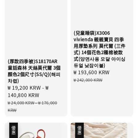
(兒童睡袋)X3006
vivienda 親親寶貝 四季
用厚墊系列 莫代爾 (三件
式) 14個花色2種棉被款
式(양면사용 모달 아이싱
(厚款四季被)S18170AR
듀얼 낮잠이불)
童話森林 天絲莫代爾 3個
Sale
₩ 193,600 KRW
Regular
顏色2個尺寸(SS/Q)(해피
price
price
₩ 242,000 KRW
차렵)
Sale
₩ 19,200 KRW
-
₩
price
140,800 KRW
Regular
₩ 24,000 KRW
-
₩ 176,000
price
KRW
優惠
優惠