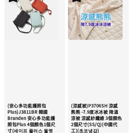
(安心多功能護照包
(涼感被)P3706SH 涼感
Plus)J3811BR 韓國
熊熊 -7.9度冰冰被 降溫
Branden 安心多功能護
涼被 涼感紗纖維 3個顏色
照包Plus 4個顏色1個尺
2個尺寸(SS/Q)(中國代
寸(세이프 플러스 월렛
工)(초코냉감)