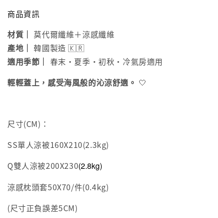
商品資訊
材質｜
莫代爾纖維＋涼感纖維
產地｜
韓國製造 🇰🇷
適用季節｜
春末・夏季・初秋・冷氣房適用
輕輕蓋上，感受海風般的沁涼舒適。
🤍
尺寸(CM)：
SS單人涼被160X210(2.3kg)
Q雙人涼被200X230
(2.8kg)
涼感枕頭套50X70/件(0.4kg)
(尺寸正負誤差5CM)