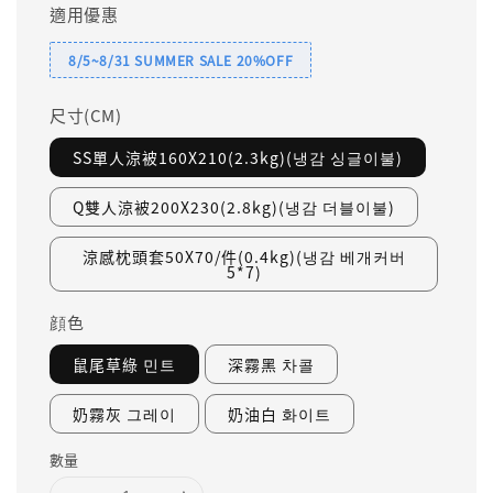
適用優惠
8/5~8/31 SUMMER SALE 20%OFF
尺寸(CM)
SS單人涼被160X210(2.3kg)(냉감 싱글이불)
Q雙人涼被200X230(2.8kg)(냉감 더블이불)
涼感枕頭套50X70/件(0.4kg)(냉감 베개커버
5*7)
顔色
鼠尾草綠 민트
深霧黑 차콜
奶霧灰 그레이
奶油白 화이트
數量