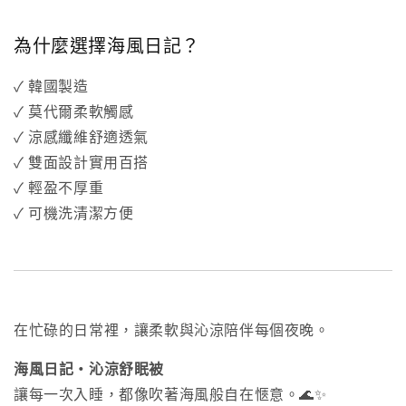
為什麼選擇海風日記？
✓ 韓國製造
✓ 莫代爾柔軟觸感
✓ 涼感纖維舒適透氣
✓ 雙面設計實用百搭
✓ 輕盈不厚重
✓ 可機洗清潔方便
在忙碌的日常裡，讓柔軟與沁涼陪伴每個夜晚。
海風日記・沁涼舒眠被
讓每一次入睡，都像吹著海風般自在愜意。🌊✨