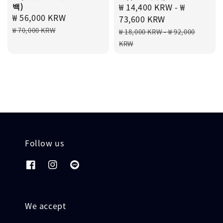
백)
Sale
₩ 14,400 KRW
-
₩
Sale
₩ 56,000 KRW
Regular
price
73,600 KRW
price
price
Regular
₩ 70,000 KRW
₩ 18,000 KRW
-
₩ 92,000
price
KRW
Follow us
We accept