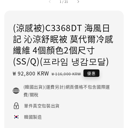
1
/
21
(涼感被)C3368DT 海風日
記 沁涼舒眠被 莫代爾冷感
纖維 4個顏色2個尺寸
(SS/Q)(프라임 냉감모달)
Sale
₩ 92,800 KRW
Regular
優惠
₩ 116,000 KRW
price
price
(韓國出貨)(運費另計)網頁價格不包含國際運
費/關稅
單件真空包裝出貨
韓國製造