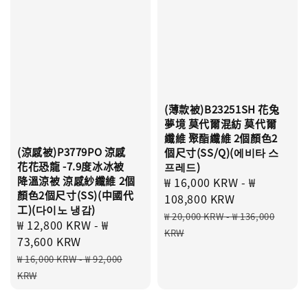
(薄款被)B23251SH 花兔
夢境 莫代爾混紡 莫代爾
纖維 聚酯纖維 2個顏色2
(涼感被)P3779PO 涼感
個尺寸(SS/Q)(에비타 스
花花恐龍 -7.9度冰冰被
프레드)
降溫涼被 涼感紗纖維 2個
Sale
₩ 16,000 KRW
-
₩
顏色2個尺寸(SS)(中國代
price
108,800 KRW
工)(다이노 냉감)
Regular
₩ 20,000 KRW
-
₩ 136,000
Sale
₩ 12,800 KRW
-
₩
price
KRW
price
73,600 KRW
Regular
₩ 16,000 KRW
-
₩ 92,000
price
KRW