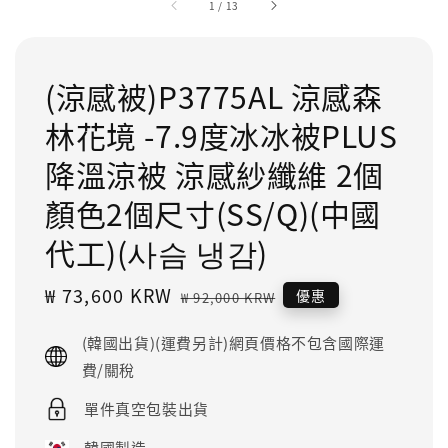
1
/
13
(涼感被)P3775AL 涼感森
林花境 -7.9度冰冰被PLUS
降溫涼被 涼感紗纖維 2個
顏色2個尺寸(SS/Q)(中國
代工)(사슴 냉감)
Sale
₩ 73,600 KRW
Regular
優惠
₩ 92,000 KRW
price
price
(韓國出貨)(運費另計)網頁價格不包含國際運
費/關稅
單件真空包裝出貨
韓國製造