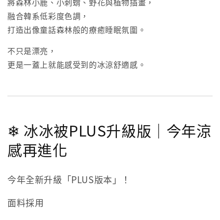
將森林小鹿、小刺蝟、野花與植物插畫，
融合韓系低彩度色調，
打造出像童話森林般的療癒睡眠氛圍。
不只是漂亮，
更是一蓋上就能感受到的冰涼舒適感。
❄ 冰冰被PLUS升級版｜今年涼
感再進化
今年全新升級「PLUS版本」！
面料採用