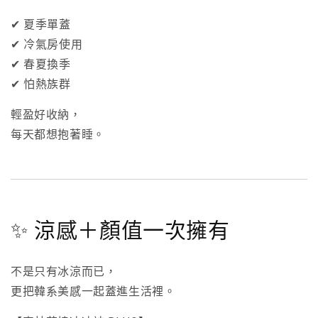
✔ 夏季單蓋
✔ 冷氣房使用
✔ 春夏換季
✔ 怕熱族群
輕盈好收納，
每天都想抱著睡。
✨ 涼感＋顏值一次擁有
不是只有冰涼而已，
更把韓系美感一起蓋進生活裡。