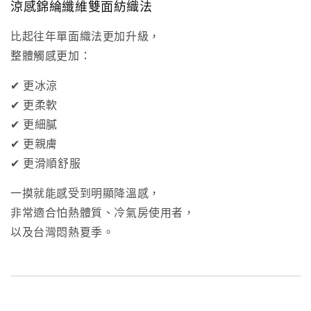
涼感錦綸纖維雙面紡織法
比起往年單面織法更加升級，
整體觸感更加：
✔ 更冰涼
✔ 更柔軟
✔ 更細膩
✔ 更親膚
✔ 更滑順舒服
一摸就能感受到明顯降溫感，
非常適合怕熱體質、冷氣房使用者，
以及台灣悶熱夏季。