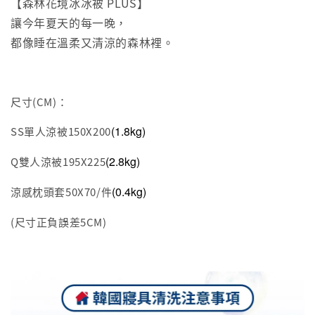
【森林花境冰冰被 PLUS】
讓今年夏天的每一晚，
都像睡在溫柔又清涼的森林裡。
尺寸(CM)：
(
1.8
kg)
SS單人涼被150X200
(2.8kg)
Q雙人涼被195X225
(0.4kg)
涼感枕頭套50X70/件
(尺寸正負誤差5CM)