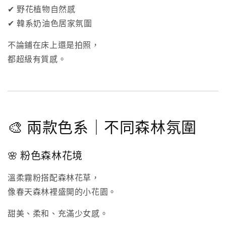
✔ 野花植物自然感
✔ 韓系奶油色居家氛圍
不論鋪在床上還是拍照，
都超級有質感。
🎨 兩款色系｜不同森林氛圍
🌸 粉色森林花境
溫柔霧粉搭配森林花草，
像春天森林裡盛開的小花園。
甜美、柔和、充滿少女感。