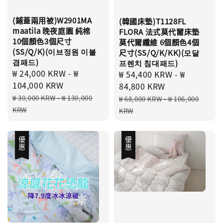
(鋪蓋兩用被)W2901MA
(韓國床墊)T1128FL
maatila 晚夜庭園 純棉
FLORA 法式莫代爾床墊
10個顏色3個尺寸
莫代爾纖維 6個顏色4個
(SS/Q/K)(이브정원 이불
尺寸(SS/Q/K/KK)(모달
겸패드)
프렌치 침대패드)
Sale
₩ 24,000 KRW
-
₩
Sale
₩ 54,400 KRW
-
₩
price
104,000 KRW
price
84,800 KRW
Regular
Regular
₩ 30,000 KRW
-
₩ 130,000
₩ 68,000 KRW
-
₩ 106,000
price
price
KRW
KRW
優惠
優惠