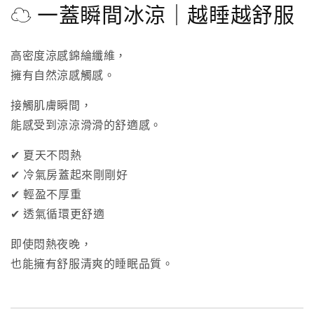
☁ 一蓋瞬間冰涼｜越睡越舒服
高密度涼感錦綸纖維，
擁有自然涼感觸感。
接觸肌膚瞬間，
能感受到涼涼滑滑的舒適感。
✔ 夏天不悶熱
✔ 冷氣房蓋起來剛剛好
✔ 輕盈不厚重
✔ 透氣循環更舒適
即使悶熱夜晚，
也能擁有舒服清爽的睡眠品質。