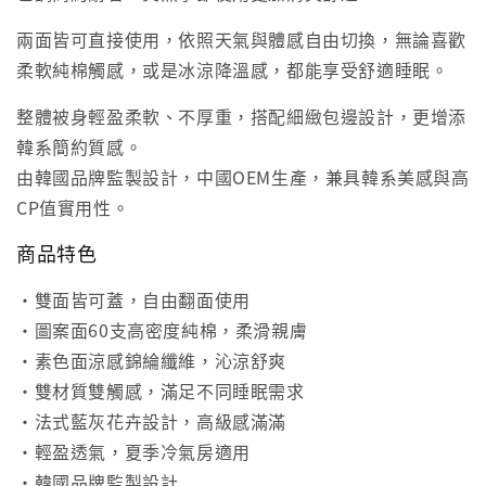
兩面皆可直接使用，依照天氣與體感自由切換，無論喜歡
柔軟純棉觸感，或是冰涼降溫感，都能享受舒適睡眠。
整體被身輕盈柔軟、不厚重，搭配細緻包邊設計，更增添
韓系簡約質感。
由韓國品牌監製設計，中國OEM生產，兼具韓系美感與高
CP值實用性。
商品特色
・雙面皆可蓋，自由翻面使用
・圖案面60支高密度純棉，柔滑親膚
・素色面涼感錦綸纖維，沁涼舒爽
・雙材質雙觸感，滿足不同睡眠需求
・法式藍灰花卉設計，高級感滿滿
・輕盈透氣，夏季冷氣房適用
・韓國品牌監製設計