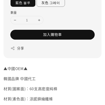
藍色 블루
灰色 그레이
數量
加入購物車
分享
▲中國OEM▲
韓國品牌 中國代工
材質(圖案面)：60支高密度純棉
材質(素色面)：涼感錦綸纖維