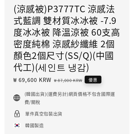
(涼感被)P3777TC 涼感法
式藍調 雙材質冰冰被 -7.9
度冰冰被 降溫涼被 60支高
密度純棉 涼感紗纖維 2個
顏色2個尺寸(SS/Q)(中國
代工)(세인트 냉감)
Sale
₩ 69,600 KRW
Regular
優惠
₩ 87,000 KRW
price
price
(韓國出貨)(運費另計)網頁價格不包含國際運
費/關稅
單件真空包裝出貨
韓國製造