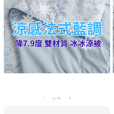
1
/
17