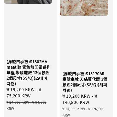
(厚款四季被)S1802MA
maatila 素色無印風系列
無塵 聚酯纖維 13個顏色
(厚款四季被)S18170AR
2個尺寸(SS/Q)(스테이
童話森林 天絲莫代爾 3個
차렵)
顏色2個尺寸(SS/Q)(해피
Sale
₩ 19,200 KRW
-
₩
차렵)
price
75,200 KRW
Sale
₩ 19,200 KRW
-
₩
Regular
price
140,800 KRW
₩ 24,000 KRW
-
₩ 94,000
price
Regular
KRW
₩ 24,000 KRW
-
₩ 176,000
price
KRW