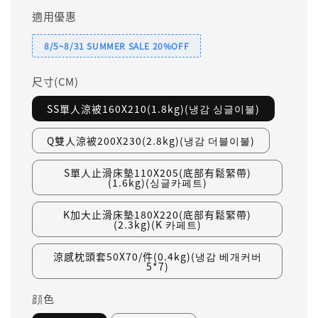
適用優惠
8/5~8/31 SUMMER SALE 20%OFF
尺寸(CM)
SS單人涼被160X210(1.8kg)(냉감 싱글이불)
Q雙人涼被200X230(2.8kg)(냉감 더블이불)
S單人止滑床墊110X205(底部有鬆緊帶)
(1.6kg)(싱글카페트)
K加大止滑床墊180X220(底部有鬆緊帶)
(2.3kg)(K 카페트)
涼感枕頭套50X70/件(0.4kg)(냉감 베개커버
5*7)
顔色