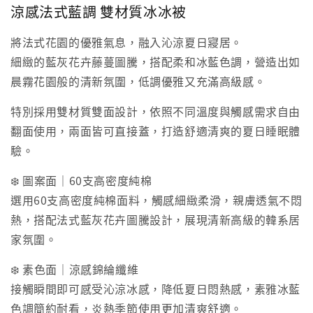
涼感法式藍調 雙材質冰冰被
將法式花園的優雅氣息，融入沁涼夏日寢居。
細緻的藍灰花卉藤蔓圖騰，搭配柔和冰藍色調，營造出如
晨霧花園般的清新氛圍，低調優雅又充滿高級感。
特別採用雙材質雙面設計，依照不同溫度與觸感需求自由
翻面使用，兩面皆可直接蓋，打造舒適清爽的夏日睡眠體
驗。
❄️ 圖案面｜60支高密度純棉
選用60支高密度純棉面料，觸感細緻柔滑，親膚透氣不悶
熱，搭配法式藍灰花卉圖騰設計，展現清新高級的韓系居
家氛圍。
❄️ 素色面｜涼感錦綸纖維
接觸瞬間即可感受沁涼冰感，降低夏日悶熱感，素雅冰藍
色調簡約耐看，炎熱季節使用更加清爽舒適。