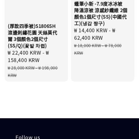
蠟筆小新 -7.9度冰冰被
降溫涼被 涼感紗纖維 2個
顏色1個尺寸(SS)(中國代
工)(냉감 짱구)
(厚款四季被)S1806SH
Sale
₩ 14,400 KRW
-
₩
滾邊刺繡花園 天絲莫代
price
62,400 KRW
爾 3個顏色2個尺寸
Regular
(SS/Q)(꽃밭 차렵)
₩ 18,000 KRW
-
₩ 78,000
price
Sale
₩ 22,400 KRW
-
₩
KRW
price
158,400 KRW
Regular
₩ 28,000 KRW
-
₩ 198,000
price
KRW
Follow us