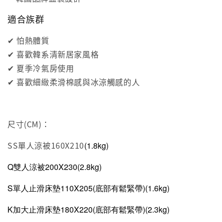
適合族群
✔ 怕熱體質
✔ 喜歡韓系清新居家風格
✔ 夏季冷氣房使用
✔ 喜歡細緻柔滑棉感與冰涼觸感的人
尺寸(CM)：
SS單人涼被160X210
(
1.8
kg)
Q雙人涼被200X230(2.8kg)
S單人止滑床墊110X205(底部有鬆緊帶)(1.6kg)
K加大止滑床墊180X220(底部有鬆緊帶)
(2.3kg)