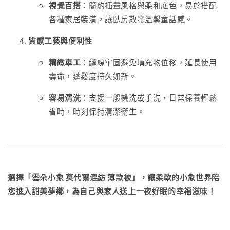
視覺百搭
：簡約插畫風格與柔和底色，易於搭配
各種家居裝潢，讓臥房散發溫馨童話感。
質感工藝與便利性
精緻車工
：縫線牢固避免填充物位移，延長使用
壽命，蓬鬆度持久如新。
容易清洗
：支援一般機洗或手洗，日常保養輕鬆
省時，時刻保持清潔衛生。
選擇「雲朵小象 莫代爾混紡 薄款被」，讓柔軟的小象世界陪
您進入甜美夢鄉，為自己與家人送上一夜好眠的幸福滋味！