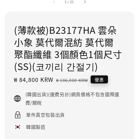
1
/
21
(薄款被)B23177HA 雲朵
小象 莫代爾混紡 莫代爾
聚酯纖維 3個顏色1個尺寸
(SS)(코끼리 간절기)
Sale
₩ 84,800 KRW
Regular
優惠
₩ 106,000 KRW
price
price
(韓國出貨)(運費另計)網頁價格不包含國際運
費/關稅
單件真空包裝出貨
韓國製造