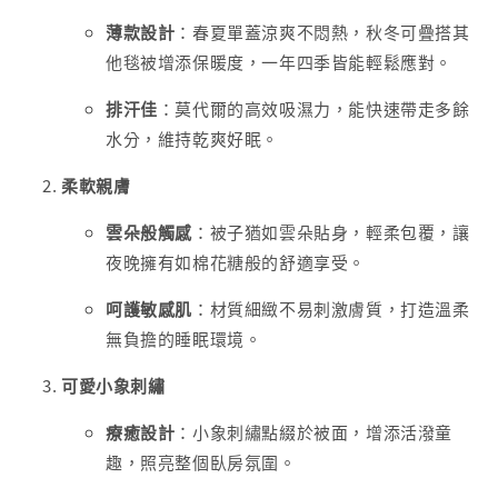
薄款設計
：春夏單蓋涼爽不悶熱，秋冬可疊搭其
他毯被增添保暖度，一年四季皆能輕鬆應對。
排汗佳
：莫代爾的高效吸濕力，能快速帶走多餘
水分，維持乾爽好眠。
柔軟親膚
雲朵般觸感
：被子猶如雲朵貼身，輕柔包覆，讓
夜晚擁有如棉花糖般的舒適享受。
呵護敏感肌
：材質細緻不易刺激膚質，打造溫柔
無負擔的睡眠環境。
可愛小象刺繡
療癒設計
：小象刺繡點綴於被面，增添活潑童
趣，照亮整個臥房氛圍。