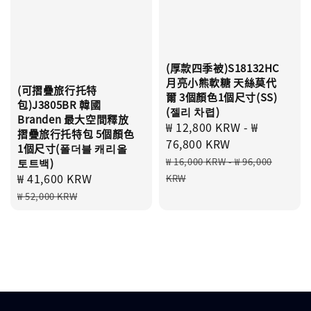
(厚款四季被)S18132HC
月亮小熊軟糖 天絲莫代
(可摺疊旅行托特
爾 3個顏色1個尺寸(SS)
包)J3805BR 韓國
(젤리 차렵)
Branden 最大空間釋放
Sale
₩ 12,800 KRW
-
₩
摺疊旅行托特包 5個顏色
price
76,800 KRW
1個尺寸(폴더블 캐리올
Regular
₩ 16,000 KRW
-
₩ 96,000
토트백)
price
Sale
₩ 41,600 KRW
Regular
KRW
price
price
₩ 52,000 KRW