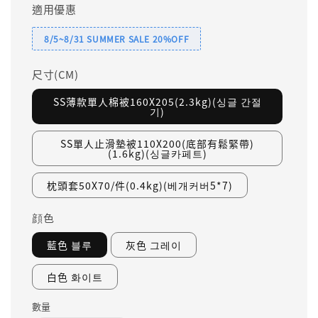
適用優惠
8/5~8/31 SUMMER SALE 20%OFF
尺寸(CM)
SS薄款單人棉被160X205(2.3kg)(싱글 간절
기)
SS單人止滑墊被110X200(底部有鬆緊帶)
(1.6kg)(싱글카페트)
枕頭套50X70/件(0.4kg)(베개커버5*7)
顔色
藍色 블루
灰色 그레이
白色 화이트
數量