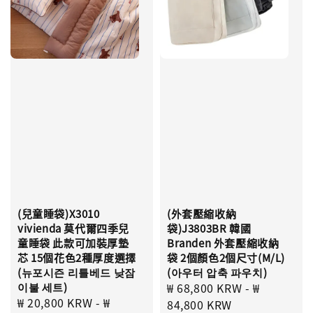
(兒童睡袋)X3010
(外套壓縮收納
vivienda 莫代爾四季兒
袋)J3803BR 韓國
童睡袋 此款可加裝厚墊
Branden 外套壓縮收納
芯 15個花色2種厚度選擇
袋 2個顏色2個尺寸(M/L)
(뉴포시즌 리틀베드 낮잠
(아우터 압축 파우치)
이불 세트)
Sale
₩ 68,800 KRW
-
₩
Sale
₩ 20,800 KRW
-
₩
price
84,800 KRW