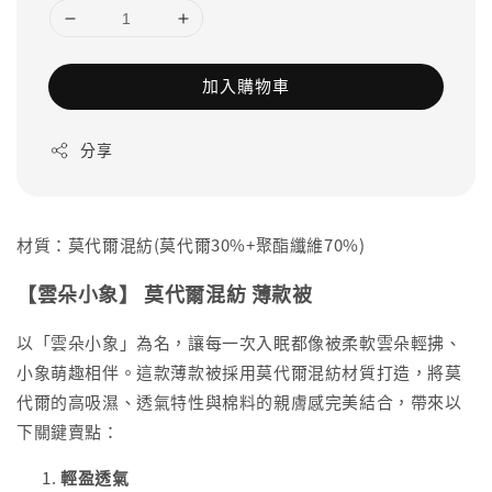
加入購物車
分享
材質：莫代爾混紡(莫代爾30%+聚酯纖維70%)
【雲朵小象】 莫代爾混紡 薄款被
以「雲朵小象」為名，讓每一次入眠都像被柔軟雲朵輕拂、
小象萌趣相伴。這款薄款被採用莫代爾混紡材質打造，將莫
代爾的高吸濕、透氣特性與棉料的親膚感完美結合，帶來以
下關鍵賣點：
輕盈透氣