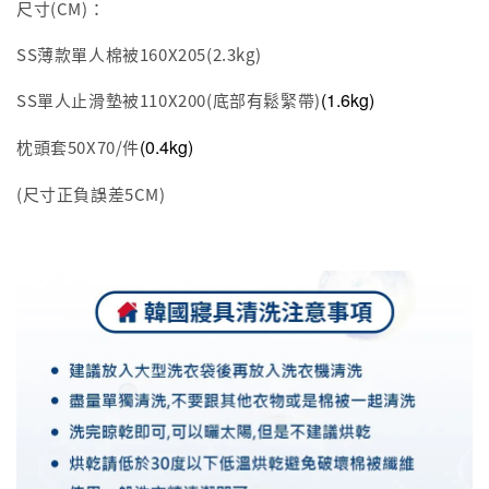
尺寸(CM)：
SS薄款單人棉被160X205(2.3kg)
(1.6kg)
SS單人止滑墊被110X200(底部有鬆緊帶)
(0.4kg)
枕頭套50X70/件
(尺寸正負誤差5CM)