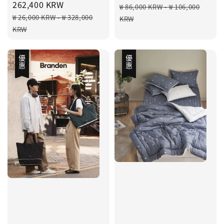
price
262,400 KRW
Regular
₩ 86,000 KRW
-
₩ 106,000
Regular
price
₩ 26,000 KRW
-
₩ 328,000
KRW
price
KRW
優惠
優惠