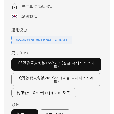
單件真空包裝出貨
韓國製造
適用優惠
8/5~8/31 SUMMER SALE 20%OFF
尺寸(CM)
SS薄款單人冬被155X210(싱글 극세사스프레
드)
Q薄款雙人冬被200X230(더블 극세사스프레
드)
枕頭套50X70/件(베개커버 5*7)
顔色