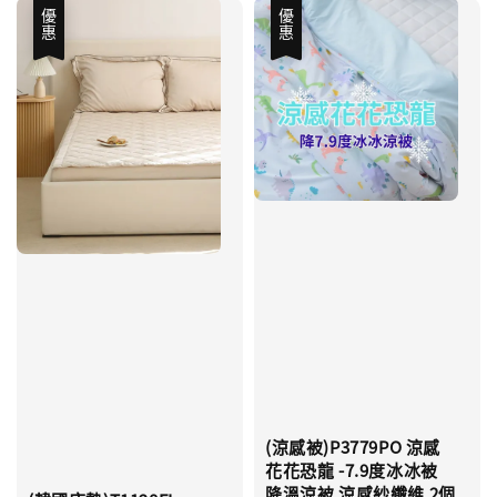
優惠
優惠
(涼感被)P3779PO 涼感
花花恐龍 -7.9度冰冰被
降溫涼被 涼感紗纖維 2個