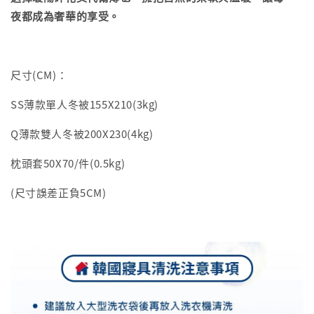
夜都成為奢華的享受。
尺寸(CM)：
SS薄款單人冬被155X210(3kg)
Q薄款雙人冬被200X230(4kg)
枕頭套50X70/件(0.5kg)
(尺寸誤差正負5CM)