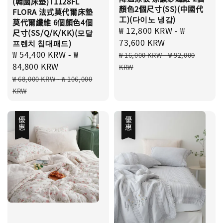
(韓國床墊)T1128FL
顏色2個尺寸(SS)(中國代
FLORA 法式莫代爾床墊
工)(다이노 냉감)
莫代爾纖維 6個顏色4個
Sale
₩ 12,800 KRW
-
₩
尺寸(SS/Q/K/KK)(모달
price
73,600 KRW
프렌치 침대패드)
Regular
Sale
₩ 54,400 KRW
-
₩
₩ 16,000 KRW
-
₩ 92,000
price
price
84,800 KRW
KRW
Regular
₩ 68,000 KRW
-
₩ 106,000
price
KRW
優惠
優惠