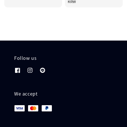
price
KRW
Follow us
We accept