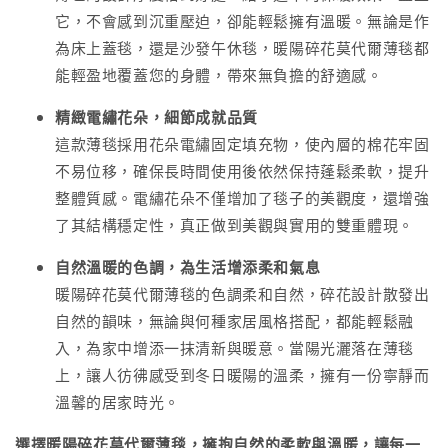
它，不會感到沉重壓迫，卻能輕鬆擁有溫暖。無論是作
為床上蓋毯，還是沙發午休毯，暖陽碎花莫代爾薄毯都
能輕盈地覆蓋您的身體，帶來無負擔的舒適感。
精緻電繡花朵，細節成就品質
這款薄毯採用花朵電繡固定填充物，使內層的棉花牢固
不易位移，確保長時間使用後依然保持蓬鬆柔軟，提升
整體質感。電繡花朵不僅增加了毯子的美觀度，還增強
了其結構穩定性，真正做到美觀與實用的雙重體現。
自然溫暖的色調，為生活增添柔和氣息
暖陽碎花莫代爾薄毯的色調柔和自然，碎花設計散發出
自然的韻味，無論與何種家居風格搭配，都能輕鬆融
入，為家中增添一抹清新與暖意。當陽光灑落在薄毯
上，讓人彷彿感受到冬日暖陽的溫柔，擁有一份寧靜而
溫馨的居家時光。
選擇暖陽碎花莫代爾薄毯，擁抱自然的柔軟與溫暖，讓每一