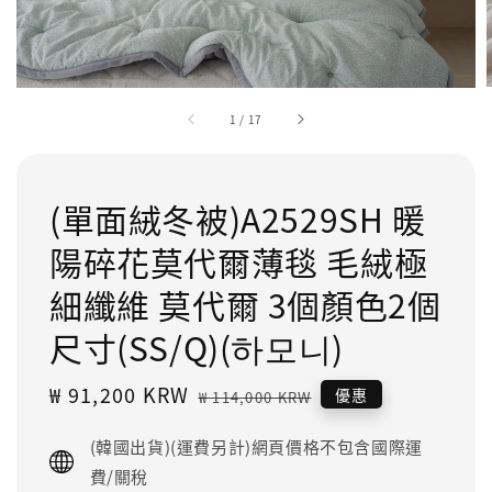
1
/
17
(單面絨冬被)A2529SH 暖
陽碎花莫代爾薄毯 毛絨極
細纖維 莫代爾 3個顏色2個
尺寸(SS/Q)(하모니)
Sale
₩ 91,200 KRW
Regular
優惠
₩ 114,000 KRW
price
price
(韓國出貨)(運費另計)網頁價格不包含國際運
費/關稅