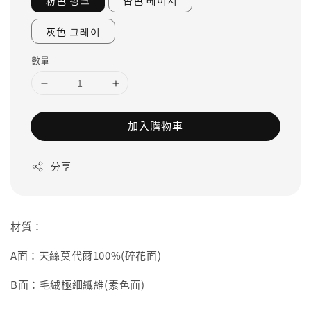
粉色 핑크
杏色 베이지
灰色 그레이
數量
加入購物車
分享
材質：
A面：天絲莫代爾100%(碎花面)
B面：毛絨極細纖維(素色面)