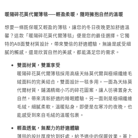
暖陽碎花莫代爾薄毯——輕盈柔暖，隨時擁抱自然的溫暖
想要一條既保暖又輕盈的薄毯，讓您的冬日夜晚更加舒適溫
馨？這款「暖陽碎花莫代爾薄毯」便是您的最佳選擇。它獨
特的AB面雙材質設計，帶來雙倍的舒適體驗，無論是感受細
膩的觸感，還是欣賞自然的美感，都能滿足您的需求。
雙面材質，雙重享受
暖陽碎花莫代爾薄毯採用高級天絲莫代爾與極細纖維毛
絨面料的完美結合，雙面設計一毯多用。一面為天絲莫
代爾材質，鋪滿精緻小巧的碎花圖案，讓人彷彿置身大
自然，帶來清新舒適的睡眠體驗。另一面則是極細纖維
毛絨，細膩柔軟，溫暖貼身，即便是在寒冷的夜晚，也
能感受到來自毛絨的溫暖包裹。
輕盈透氣，無壓力的舒適體驗
薄毯的設計厚度恰到好處，給予適中的保暖效果。蓋上