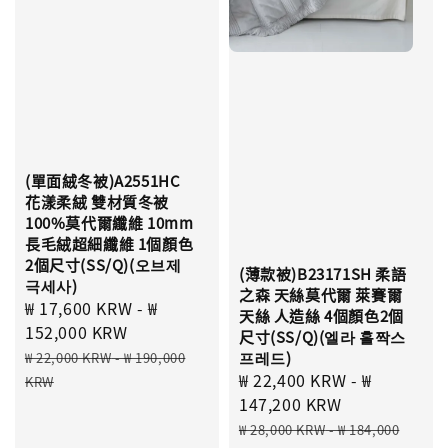
(單面絨冬被)A2551HC
花漾柔絨 雙材質冬被
100%莫代爾纖維 10mm
長毛絨超細纖維 1個顏色
2個尺寸(SS/Q)(오브제
(薄款被)B23171SH 柔語
극세사)
之森 天絲莫代爾 萊賽爾
Sale
₩ 17,600 KRW
-
₩
天絲 人造絲 4個顏色2個
price
152,000 KRW
尺寸(SS/Q)(엘라 홀짝스
Regular
프레드)
₩ 22,000 KRW
-
₩ 190,000
Sale
₩ 22,400 KRW
-
₩
price
KRW
price
147,200 KRW
Regular
₩ 28,000 KRW
-
₩ 184,000