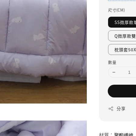
尺寸(CM)
SS微厚款單
Q微厚款雙人
枕頭套50X7
數量
分享
材質：
聚酯纖維