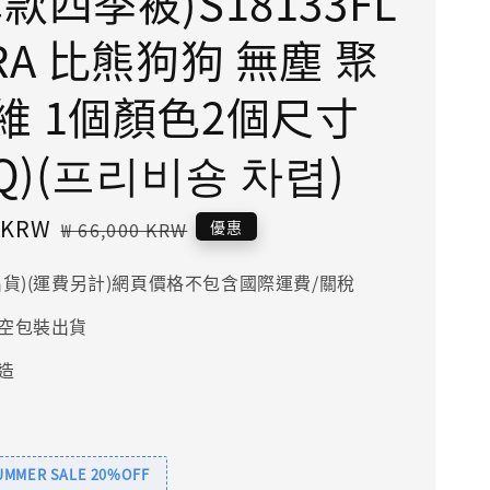
款四季被)S18133FL
RA 比熊狗狗 無塵 聚
維 1個顏色2個尺寸
/Q)(프리비숑 차렵)
0 KRW
Regular
優惠
₩ 66,000 KRW
price
出貨)(運費另計)網頁價格不包含國際運費/關稅
空包裝出貨
造
SUMMER SALE 20%OFF