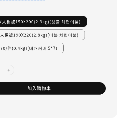
人棉被150X200(2.3kg)(싱글 차렵이불)
棉被190X220(2.8kg)(더블 차렵이불)
0/件(0.4kg)(베개커버 5*7)
加入購物車