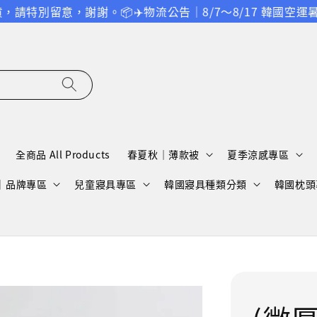
，謝謝。
📦✈️物流公告｜8/7～8/17 韓國空運暑假作
全商品 All Products
春夏秋｜薄款被
夏季涼感專區
A｜品牌專區
兒童寢具專區
韓國寢具種類分類
韓國枕頭