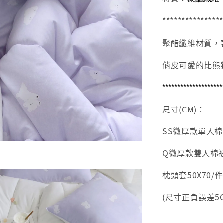
****************
聚酯纖維材質，
俏皮可愛的比熊
********************
尺寸(CM)：
SS微厚款單人棉被1
Q微厚款雙人棉被19
枕頭套50X70/件(
(尺寸正負誤差5C