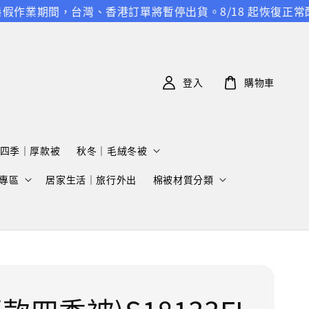
業期間，台灣、香港訂單將暫停出貨。8/18 起恢復正常配送，
登入
購物車
四季｜厚款被
秋冬｜毛絨冬被
專區
居家生活｜旅行外出
棉被材質分類