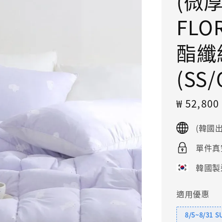
(微厚
FLO
酯纖
(SS
Sale
₩ 52,80
price
(韓國
單件真
韓國製
適用優惠
8/5~8/31 