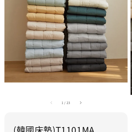
1
/
23
(韓國床墊)T1101MA