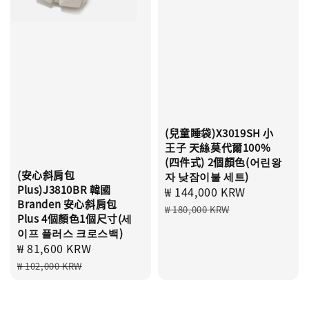
(兒童睡袋)X3019SH 小
王子 天絲莫代爾100%
(四件式) 2個顏色(어린왕
(安心斜肩包
자 낮잠이불 세트)
Plus)J3810BR 韓國
Sale
₩ 144,000 KRW
Regular
Branden 安心斜肩包
price
price
₩ 180,000 KRW
Plus 4個顏色1個尺寸(세
이프 플러스 크로스백)
Sale
₩ 81,600 KRW
Regular
price
price
₩ 102,000 KRW