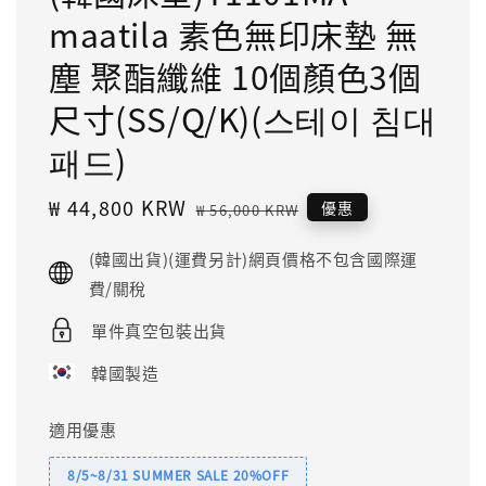
maatila 素色無印床墊 無
塵 聚酯纖維 10個顏色3個
尺寸(SS/Q/K)(스테이 침대
패드)
Sale
₩ 44,800 KRW
Regular
優惠
₩ 56,000 KRW
price
price
(韓國出貨)(運費另計)網頁價格不包含國際運
費/關稅
單件真空包裝出貨
韓國製造
適用優惠
8/5~8/31 SUMMER SALE 20%OFF