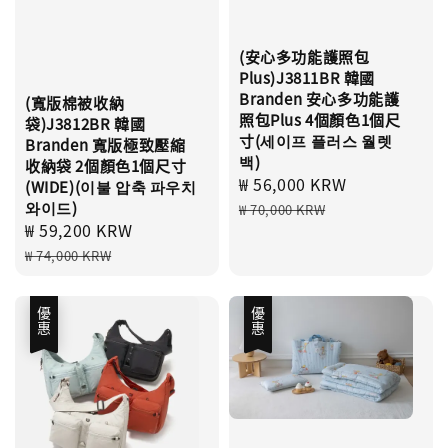
(安心多功能護照包
Plus)J3811BR 韓國
Branden 安心多功能護
(寬版棉被收納
照包Plus 4個顏色1個尺
袋)J3812BR 韓國
寸(세이프 플러스 월렛
Branden 寬版極致壓縮
백)
收納袋 2個顏色1個尺寸
Sale
₩ 56,000 KRW
Regular
(WIDE)(이불 압축 파우치
price
price
와이드)
₩ 70,000 KRW
Sale
₩ 59,200 KRW
Regular
price
price
₩ 74,000 KRW
優惠
優惠