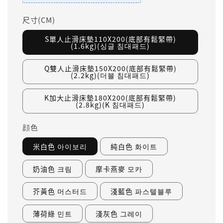
尺寸(CM)
S單人止滑床墊110X200(底部有鬆緊帶)
(1.6kg)(싱글 침대패드)
Q雙人止滑床墊150X200(底部有鬆緊帶)
(2.2kg)(더블 침대패드)
K加大止滑床墊180X200(底部有鬆緊帶)
(2.8kg)(K 침대패드)
顔色
米白色 아이보리
純白色 화이트
奶油色 크림
摩卡燕麥 모카
芥黃色 머스터드
淺藍色 파스텔블루
薄荷綠 민트
淺灰色 그레이