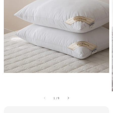
1
/
9