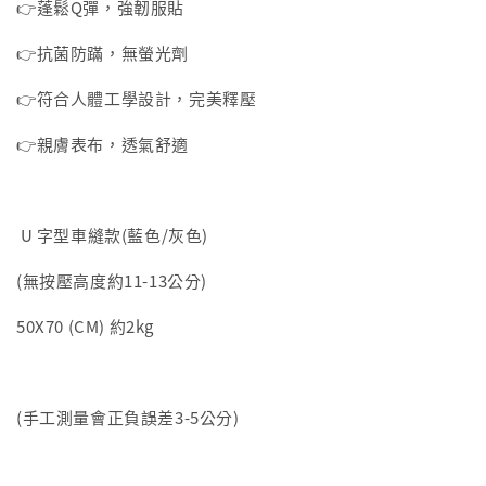
👉蓬鬆Q彈，強韌服貼
👉抗菌防蹣，無螢光劑
👉符合人體工學設計，完美釋壓
👉親膚表布，透氣舒適
U 字型車縫款(藍色/灰色)
(無按壓高度約11-13公分)
50X70 (CM) 約2kg
(手工測量會正負誤差3-5公分)