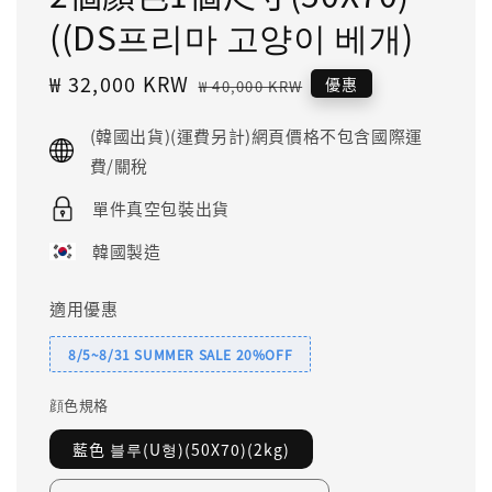
((DS프리마 고양이 베개)
Sale
₩ 32,000 KRW
Regular
優惠
₩ 40,000 KRW
price
price
(韓國出貨)(運費另計)網頁價格不包含國際運
費/關稅
單件真空包裝出貨
韓國製造
適用優惠
8/5~8/31 SUMMER SALE 20%OFF
顔色規格
藍色 블루(U형)(50X70)(2kg)