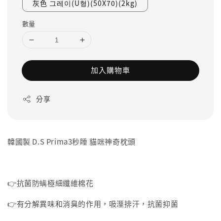
灰色 그레이(U형)(50X70)(2kg)
數量
加入購物車
分享
韓國製 D.S Prima3秒睡 貓咪神奇枕頭
👉抗菌防螨極細纖維棉花
👉有分解異味和消臭的作用，吸溼排汗，抗菌抑菌