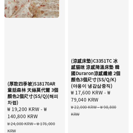
(涼感床墊)C3351TC 冰
感貓咪 涼感降溫床墊 韓
國Duraron涼感纖維 2個
顏色3個尺寸(SS/Q/K)
(厚款四季被)S18170AR
(야옹이 냉감삼중직)
童話森林 天絲莫代爾 3個
Sale
₩ 17,600 KRW
-
₩
顏色2個尺寸(SS/Q)(해피
price
79,040 KRW
차렵)
Regular
₩ 22,000 KRW
-
₩ 98,800
Sale
₩ 19,200 KRW
-
₩
price
KRW
price
140,800 KRW
Regular
₩ 24,000 KRW
-
₩ 176,000
price
KRW