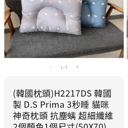
1
/
3
(韓國枕頭)H2217DS 韓國
製 D.S Prima 3秒睡 貓咪
神奇枕頭 抗塵螨 超細纖維
2個顏色1個尺寸(50X70)