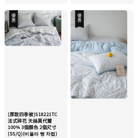
優惠
優惠
(厚款四季被)S18221TC
法式碎花 天絲莫代爾
100% 3個顏色 2個尺寸
(SS/Q)(비올라 삥 차렵)