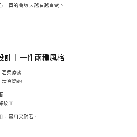
心，真的會讓人越看越喜歡。
雙面設計｜一件兩種風格
，溫柔療癒
，清爽簡約
面
條紋面
用，實用又耐看。