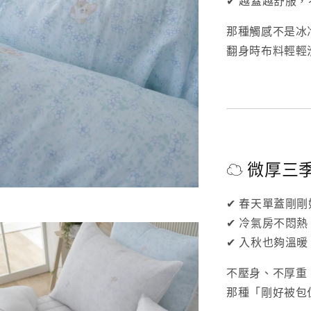
✔ 越蓋越舒服
那種觸感不是冰
翻身時布料輕輕
☁ 微厚三
✔ 春天單蓋剛剛
✔ 冷氣房不悶熱
✔ 入秋也夠溫暖
不壓身、不厚重
那種「剛好被包