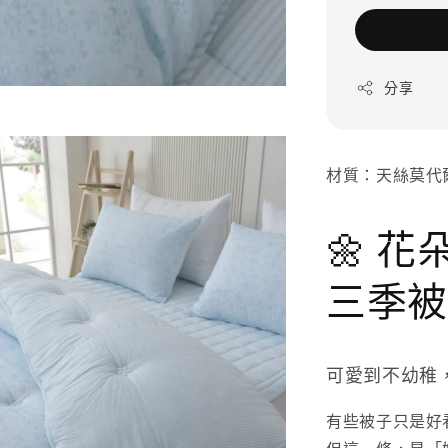
分享
材質：天絲莫代爾
🌼 
三季被
可愛到不幼稚
有些被子只是好