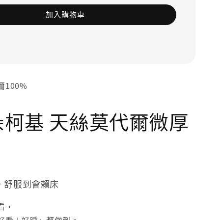
加入購物車
100%
花朵柯基 天絲莫代爾微厚
，舒服到會賴床
看，