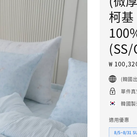
(微厚
柯基
10
(SS
Sale
₩ 100,3
price
(韓國
單件真
韓國製
適用優惠
8/5~8/31 