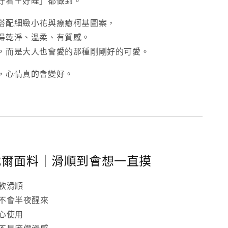
好看＋好睡」都做到。
搭配細緻小花與療癒柯基圖案，
得乾淨、溫柔、有質感。
，而是大人也會愛的那種剛剛好的可愛。
，心情真的會變好。
代爾面料｜滑順到會想一直摸
柔軟滑順
，不會半夜醒來
安心使用