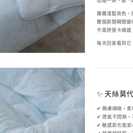
但這一條，是「
霧霧淺藍底色，
整個房間瞬間變
不是誇張卡通感
每天回家看到它
✨ 天絲莫
✔ 親膚細緻，
✔ 透氣不悶熱
✔ 敏感肌也能