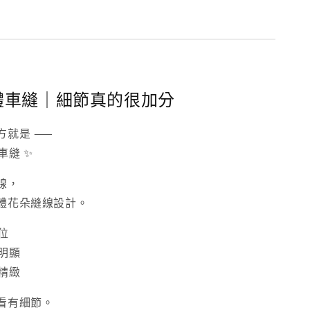
立體車縫｜細節真的很加分
方就是 ——
車縫 ✨
線，
體花朵縫線設計。
位
明顯
精緻
看有細節。