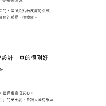
，不是廉價滑感
冷的，是溫柔貼著皮膚的柔軟。
滑過的感覺，很療癒。
季設計｜真的很剛好
好
，但保暖度很安心。
住」的安全感，會讓人睡得很沉。