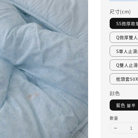
尺寸(cm)
SS微厚款單
Q微厚雙人棉
S單人止滑床
Q雙人止滑床
枕頭套50X7
顔色
藍色 블루
數量