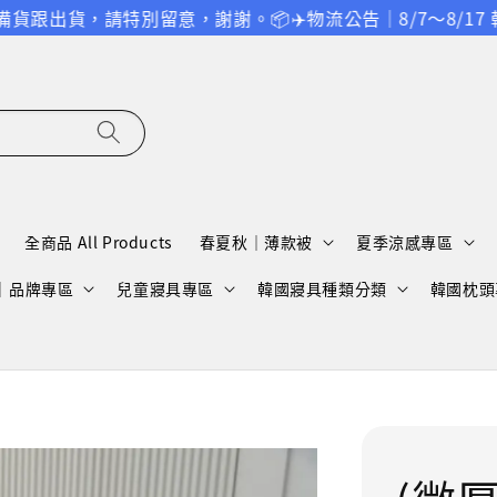
特別留意，謝謝。
📦✈️物流公告｜8/7～8/17 韓國空
全商品 All Products
春夏秋｜薄款被
夏季涼感專區
A｜品牌專區
兒童寢具專區
韓國寢具種類分類
韓國枕頭