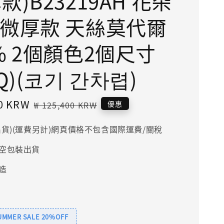
款)B23219AH 花朵
 微厚款 天絲莫代爾
0% 2個顏色2個尺寸
/Q)(코기 간차렵)
20 KRW
Regular
優惠
₩ 125,400 KRW
price
出貨)(運費另計)網頁價格不包含國際運費/關稅
空包裝出貨
造
SUMMER SALE 20%OFF