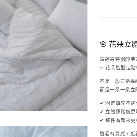
🌸 花朵
這款最特別的地
✨ 花朵造型定點
不是一般方格壓
而是一朵一朵立
✔ 固定填充不跑
✔ 立體蓬鬆感更
✔ 整件看起來更
遠看有質感，近