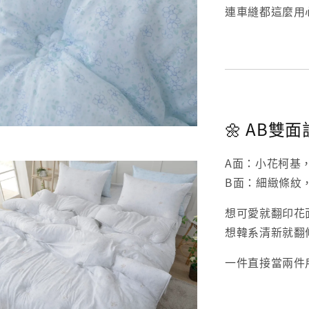
連車縫都這麼用
🌼 AB
A面：小花柯基
B面：細緻條紋
想可愛就翻印花
想韓系清新就翻
一件直接當兩件