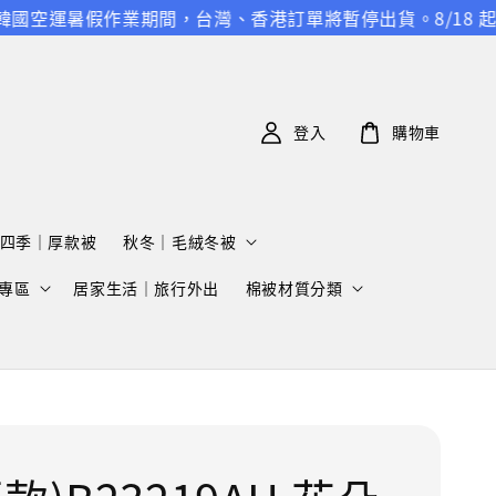
運暑假作業期間，台灣、香港訂單將暫停出貨。8/18 起恢復正
登入
購物車
四季｜厚款被
秋冬｜毛絨冬被
專區
居家生活｜旅行外出
棉被材質分類