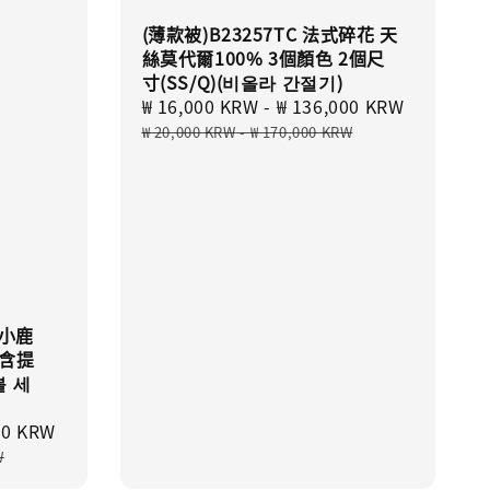
(薄款被)B23257TC 法式碎花 天
絲莫代爾100% 3個顏色 2個尺
寸(SS/Q)(비올라 간절기)
Sale
₩ 16,000 KRW
-
₩ 136,000 KRW
Regular
price
price
₩ 20,000 KRW
-
₩ 170,000 KRW
林小鹿
式含提
불 세
00 KRW
Regular
price
W