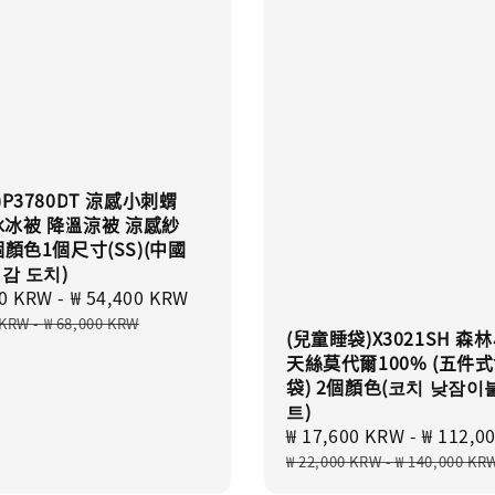
)P3780DT 涼感小刺蝟
度冰冰被 降溫涼被 涼感紗
個顏色1個尺寸(SS)(中國
냉감 도치)
00 KRW
-
₩ 54,400 KRW
Regular
price
 KRW
-
₩ 68,000 KRW
(兒童睡袋)X3021SH 森
天絲莫代爾100% (五件
袋) 2個顏色(코치 낮잠이
트)
Sale
₩ 17,600 KRW
-
₩ 112,0
price
₩ 22,000 KRW
-
₩ 140,000 KR