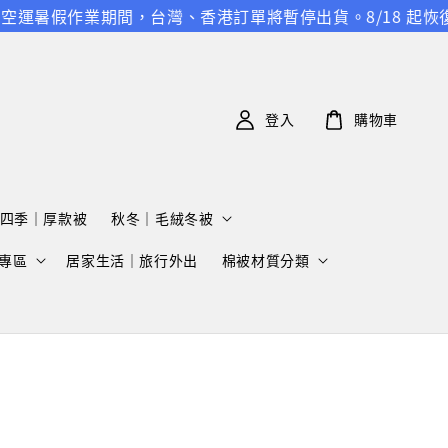
國空運暑假作業期間，台灣、香港訂單將暫停出貨。8/18 起恢
登入
購物車
四季｜厚款被
秋冬｜毛絨冬被
專區
居家生活｜旅行外出
棉被材質分類