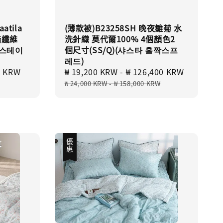
atila
(薄款被)B23258SH 晚夜雛菊 水
酯纖維
洗針織 莫代爾100% 4個顏色2
(스테이
個尺寸(SS/Q)(샤스타 홀짝스프
레드)
0 KRW
Regular
Sale
₩ 19,200 KRW
-
₩ 126,400 KRW
Regular
price
price
price
₩ 24,000 KRW
-
₩ 158,000 KRW
優惠