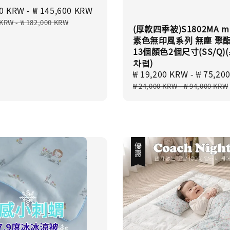
00 KRW
-
₩ 145,600 KRW
Regular
price
 KRW
-
₩ 182,000 KRW
(厚款四季被)S1802MA ma
素色無印風系列 無塵 聚
13個顏色2個尺寸(SS/Q)
차렵)
Sale
₩ 19,200 KRW
-
₩ 75,20
price
₩ 24,000 KRW
-
₩ 94,000 KRW
優惠