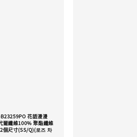
)B23259PO 花語漫漫
代爾纖維100% 聚酯纖維
2個尺寸(SS/Q)(로즈 차