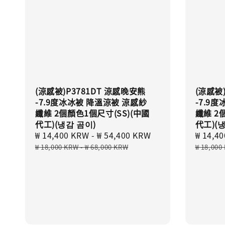
(涼感被)P3781DT 涼感晚安熊
(涼感被
-7.9度冰冰被 降溫涼被 涼感紗
-7.9
纖維 2個顏色1個尺寸(SS)(中國
纖維 2
代工)(냉감 곰이)
代工)(
Sale
₩ 14,400 KRW
-
₩ 54,400 KRW
Regular
Sale
₩ 14,4
price
price
price
₩ 18,000 KRW
-
₩ 68,000 KRW
₩ 18,000