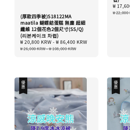
Sale
₩ 17,6
price
₩ 22,000
(厚款四季被)S18122MA
maatila 蝴蝶結蛋糕 無塵 超細
纖維 12個花色2個尺寸(SS/Q)
(리본케이크 차렵)
Sale
₩ 20,800 KRW
-
₩ 86,400 KRW
Regular
price
price
₩ 26,000 KRW
-
₩ 108,000 KRW
優惠
優惠