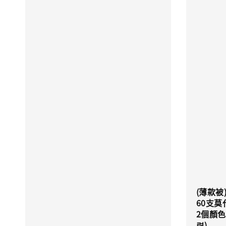
(薄款被
60支莫
2個顏色
렵)