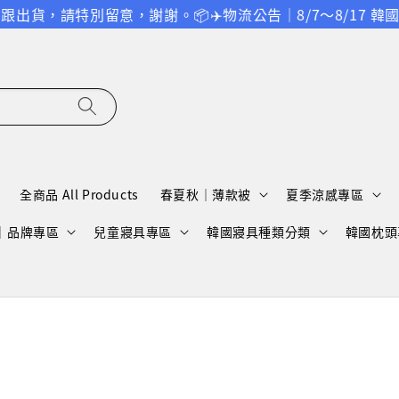
，請特別留意，謝謝。
📦✈️物流公告｜8/7～8/17 韓
全商品 All Products
春夏秋｜薄款被
夏季涼感專區
A｜品牌專區
兒童寢具專區
韓國寢具種類分類
韓國枕頭