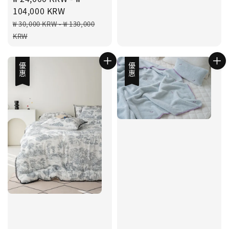
price
104,000 KRW
Regular
₩ 30,000 KRW
-
₩ 130,000
price
KRW
優惠
優惠