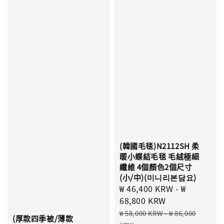
(韓國毛毯)N2112SH 柔
暖小蝶結毛毯 毛絨極細
纖維 4個顏色2個尺寸
(小/中)(미니리본담요)
Sale
₩ 46,400 KRW
-
₩
price
68,800 KRW
Regular
₩ 58,000 KRW
-
₩ 86,000
(厚款四季被/薄款