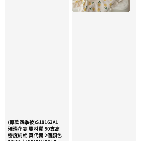
(厚款四季被)S18163AL
璀璨花宴 雙材質 60支高
密度純棉 莫代爾 2個顏色