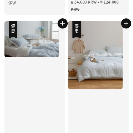
Regular
price
₩ 34,000 KRW
-
₩ 124,000
KRW
price
KRW
優惠
優惠