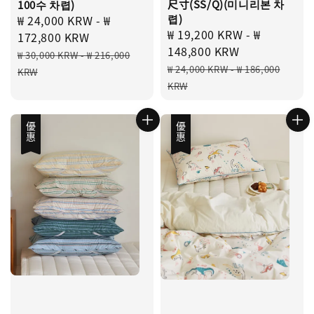
尺寸(SS/Q)(미니리본 차
100수 차렵)
렵)
Sale
₩ 24,000 KRW
-
₩
Sale
₩ 19,200 KRW
-
₩
price
172,800 KRW
price
148,800 KRW
Regular
₩ 30,000 KRW
-
₩ 216,000
Regular
₩ 24,000 KRW
-
₩ 186,000
price
KRW
price
KRW
優惠
優惠