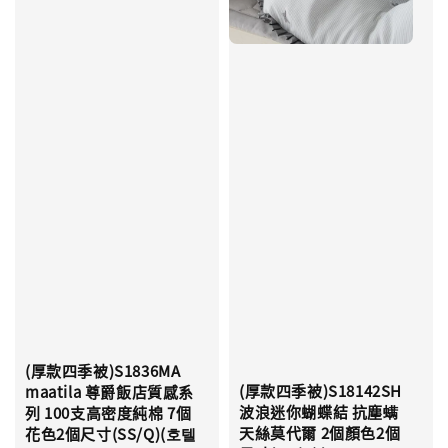
(厚款四季被)S1836MA
(厚款四季被)S18142SH
maatila 尊爵飯店質感系
波浪迷你蝴蝶結 抗塵螨
列 100支高密度純棉 7個
天絲莫代爾 2個顏色2個
花色2個尺寸(SS/Q)(호텔