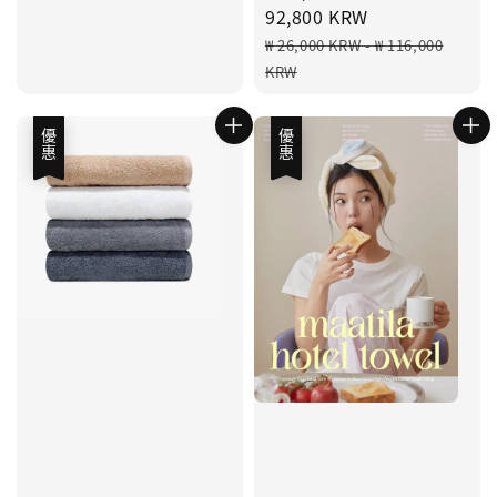
price
92,800 KRW
Regular
₩ 26,000 KRW
-
₩ 116,000
price
KRW
優惠
優惠