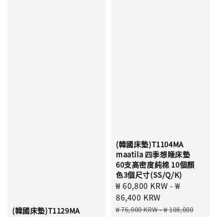
(韓國床墊)T1104MA
maatila 四季想睡床墊
60支高密度純棉 10個顏
色3個尺寸(SS/Q/K)
Sale
₩ 60,800 KRW
-
₩
price
86,400 KRW
Regular
₩ 76,000 KRW
-
₩ 108,000
(韓國床墊)T1129MA