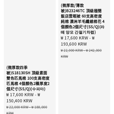
(微厚款/薄款
被)B23246TC 頂級極簡
飯店雲眠被 60支高密度
純棉 澳洲羊毛纖維棉花 4
個顏色2個尺寸(SS/Q)(라
떼 양모 간절기차렵)
Sale
₩ 17,600 KRW
-
₩
price
193,600 KRW
Regular
₩ 22,000 KRW
-
₩ 242,000
price
KRW
(微厚款四季
被)S18130SH 頂級素面
雙色匹馬棉 100支高密度
匹馬棉 4個顏色2種厚度2
個尺寸(SS/Q)(수피마)
Sale
₩ 17,600 KRW
-
₩
price
150,400 KRW
Regular
₩ 22,000 KRW
-
₩ 188,000
price
KRW