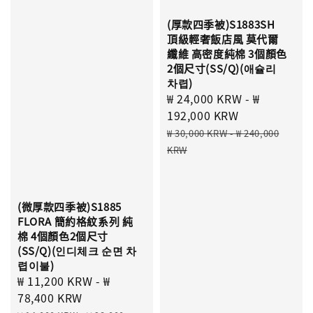
(厚款四季被)S1883SH
頂級輕奢飯店風 莫代爾
纖維 高密度純棉 3個顏色
2個尺寸(SS/Q)(애슐리
차렵)
Sale
₩ 24,000 KRW
-
₩
price
192,000 KRW
Regular
₩ 30,000 KRW
-
₩ 240,000
price
KRW
(微厚款四季被)S1885
FLORA 簡約格紋系列 純
棉 4個顏色2個尺寸
(SS/Q)(인디체크 순면 차
렵이불)
Sale
₩ 11,200 KRW
-
₩
price
78,400 KRW