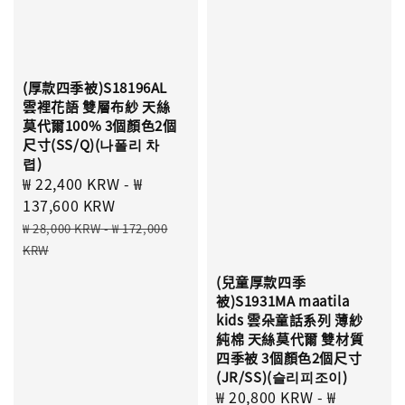
(厚款四季被)S18196AL
雲裡花語 雙層布紗 天絲
莫代爾100% 3個顏色2個
尺寸(SS/Q)(나폴리 차
렵)
Sale
₩ 22,400 KRW
-
₩
price
137,600 KRW
Regular
₩ 28,000 KRW
-
₩ 172,000
price
KRW
(兒童厚款四季
被)S1931MA maatila
kids 雲朵童話系列 薄紗
純棉 天絲莫代爾 雙材質
四季被 3個顏色2個尺寸
(JR/SS)(슬리피조이)
Sale
₩ 20,800 KRW
-
₩