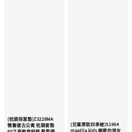
(枕頭保潔墊)Z3228MA
(兒童厚款四季被)S1904
懷舊復古公寓 枕頭套墊
maatila kids 親愛的朋友
60之高密度純棉 鬆緊帶