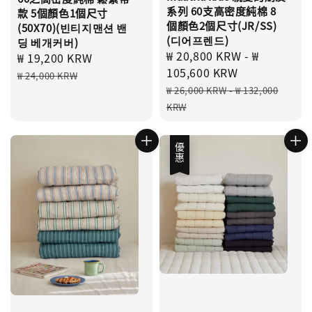
系列 60支高密度純棉 8
款 5個顏色1個尺寸
個顏色2個尺寸(JR/SS)
(50X70)(빈티지맨션 밴
(디어프렌드)
딩 베개커버)
Sale
₩ 20,800 KRW
-
₩
Sale
₩ 19,200 KRW
Regular
price
105,600 KRW
price
price
₩ 24,000 KRW
Regular
₩ 26,000 KRW
-
₩ 132,000
price
KRW
優惠