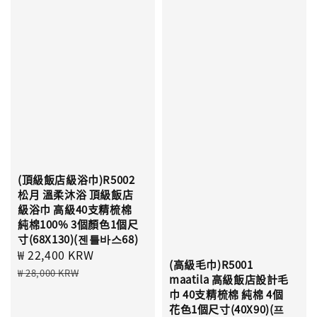
(頂級飯店級浴巾)R5002
松月 溫柔沐浴 頂級飯店
級浴巾 高級40支精梳棉
純棉100% 3個顏色1個尺
寸(68X130)(젠틀바스68)
Sale
₩ 22,400 KRW
Regular
(高級毛巾)R5001
price
price
₩ 28,000 KRW
maatila 高級飯店設計毛
巾 40支精梳棉 純棉 4個
花色1個尺寸(40X90)(프