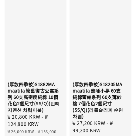
(厚款四季被)S1882MA
(厚款四季被)S18205MA
maatila 懷舊復古公寓系
maatila 熟睡小夢 60支
列 60支高密度純棉 10個
純棉蕾絲系列 60支薄紗
花色2個尺寸(SS/Q)(빈티
棉 7個花色2個尺寸
지맨션 차렵이불)
(SS/Q)(리틀슬리피 순면
Sale
₩ 20,800 KRW
-
₩
차렵)
Sale
₩ 27,200 KRW
-
₩
price
124,800 KRW
price
99,200 KRW
Regular
₩ 26,000 KRW
-
₩ 156,000