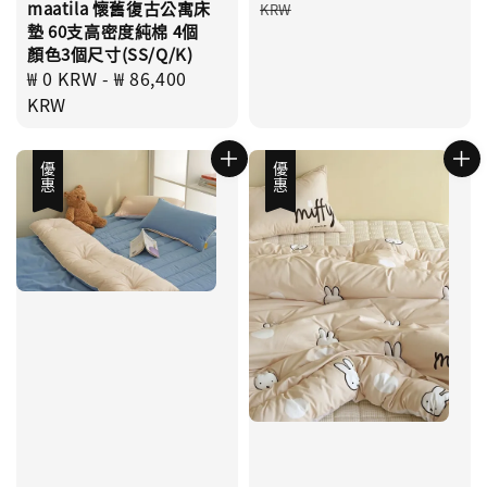
price
maatila 懷舊復古公寓床
KRW
墊 60支高密度純棉 4個
顏色3個尺寸(SS/Q/K)
Regular
₩ 0 KRW
-
₩ 86,400
price
KRW
優惠
優惠