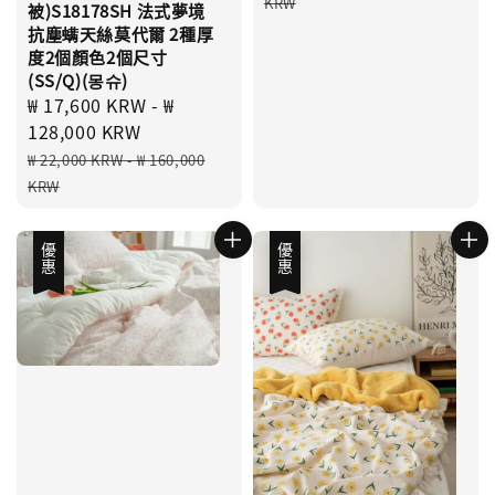
price
KRW
被)S18178SH 法式夢境
抗塵螨天絲莫代爾 2種厚
度2個顏色2個尺寸
(SS/Q)(몽슈)
Sale
₩ 17,600 KRW
-
₩
price
128,000 KRW
Regular
₩ 22,000 KRW
-
₩ 160,000
price
KRW
優惠
優惠