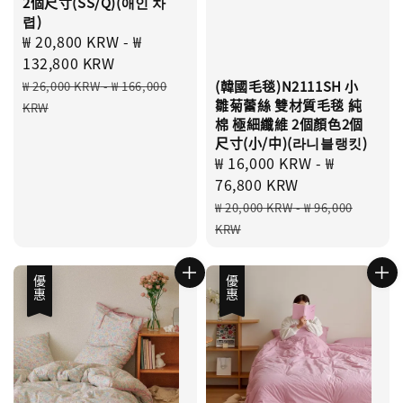
2個尺寸(SS/Q)(애인 차
렵)
Sale
₩ 20,800 KRW
-
₩
price
132,800 KRW
Regular
(韓國毛毯)N2111SH 小
₩ 26,000 KRW
-
₩ 166,000
雛菊蕾絲 雙材質毛毯 純
price
KRW
棉 極細纖維 2個顏色2個
尺寸(小/中)(라니블랭킷)
Sale
₩ 16,000 KRW
-
₩
price
76,800 KRW
Regular
₩ 20,000 KRW
-
₩ 96,000
price
KRW
優惠
優惠