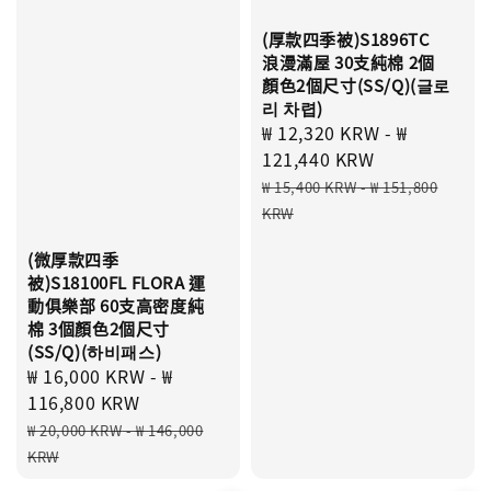
(厚款四季被)S1896TC
浪漫滿屋 30支純棉 2個
顏色2個尺寸(SS/Q)(글로
리 차렵)
Sale
₩ 12,320 KRW
-
₩
price
121,440 KRW
Regular
₩ 15,400 KRW
-
₩ 151,800
price
KRW
(微厚款四季
被)S18100FL FLORA 運
動俱樂部 60支高密度純
棉 3個顏色2個尺寸
(SS/Q)(하비패스)
Sale
₩ 16,000 KRW
-
₩
price
116,800 KRW
Regular
₩ 20,000 KRW
-
₩ 146,000
price
KRW