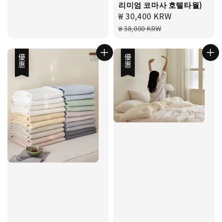
리미엄 코마사 호텔타월)
Sale
₩ 30,400 KRW
Regular
price
price
₩ 38,000 KRW
優惠
優惠