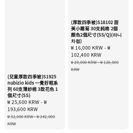
(厚款四季被)S18102 甜
美小雛菊 30支純棉 2個
顏色2個尺寸(SS/Q)(라니
차렵)
Sale
₩ 16,000 KRW
-
₩
price
102,400 KRW
Regular
₩ 20,000 KRW
-
₩ 128,000
price
KRW
(兒童厚款四季被)S1925
nubizio kids 一覺好眠系
列 60支薄紗棉 3款花色 1
個尺寸(SS)
Sale
₩ 25,600 KRW
-
₩
price
193,600 KRW
Regular
₩ 32,000 KRW
-
₩ 242,000
price
KRW