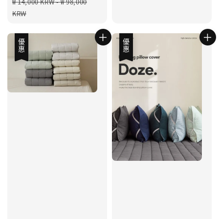
Regular
₩ 14,000 KRW
-
₩ 98,000
price
KRW
優惠
優惠