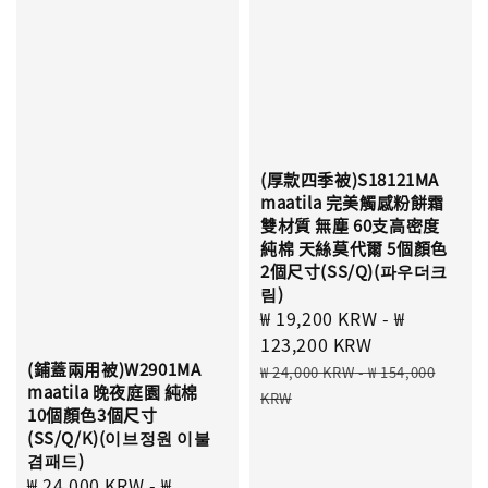
(厚款四季被)S18121MA
maatila 完美觸感粉餅霜
雙材質 無塵 60支高密度
純棉 天絲莫代爾 5個顏色
2個尺寸(SS/Q)(파우더크
림)
Sale
₩ 19,200 KRW
-
₩
price
123,200 KRW
(鋪蓋兩用被)W2901MA
Regular
₩ 24,000 KRW
-
₩ 154,000
maatila 晚夜庭園 純棉
price
KRW
10個顏色3個尺寸
(SS/Q/K)(이브정원 이불
겸패드)
Sale
₩ 24,000 KRW
-
₩