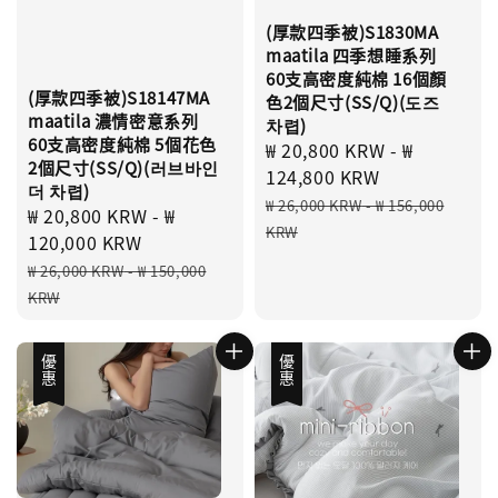
(厚款四季被)S1830MA
maatila 四季想睡系列
60支高密度純棉 16個顏
(厚款四季被)S18147MA
色2個尺寸(SS/Q)(도즈
maatila 濃情密意系列
차렵)
60支高密度純棉 5個花色
Sale
₩ 20,800 KRW
-
₩
2個尺寸(SS/Q)(러브바인
price
124,800 KRW
더 차렵)
Regular
₩ 26,000 KRW
-
₩ 156,000
Sale
₩ 20,800 KRW
-
₩
price
KRW
price
120,000 KRW
Regular
₩ 26,000 KRW
-
₩ 150,000
price
KRW
優惠
優惠