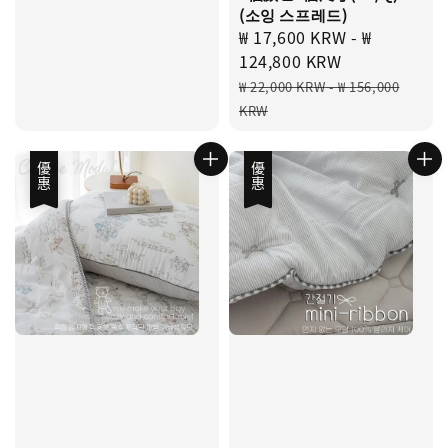
(소잉 스프레드)
Sale
₩ 17,600 KRW
-
₩
price
124,800 KRW
Regular
₩ 22,000 KRW
-
₩ 156,000
price
KRW
優惠
優惠