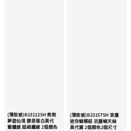
(薄款被)B23122SH 熊熊
(薄款被)B23157SH 滾邊
夢遊仙境 膠原蛋白莫代
迷你蝴蝶結 抗塵螨天絲
爾纖維 超細纖維 2個顏色
莫代爾 2個顏色2個尺寸