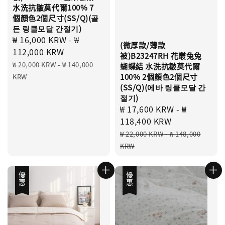
水洗抗皺莫代爾100% 7
個顏色2個尺寸(SS/Q)(골
든 링클모달 간절기)
Sale
₩ 16,000 KRW
-
₩
(微厚款/薄款
price
112,000 KRW
被)B23247RH 花叢兔兔
Regular
₩ 20,000 KRW
-
₩ 140,000
蝴蝶結 水洗抗皺莫代爾
price
100% 2個顏色2個尺寸
KRW
(SS/Q)(에바 링클모달 간
절기)
Sale
₩ 17,600 KRW
-
₩
price
118,400 KRW
Regular
₩ 22,000 KRW
-
₩ 148,000
price
KRW
優惠
優惠