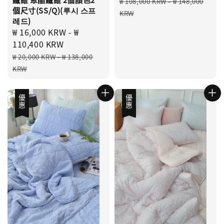
Regular
₩ 108,000 KRW
-
₩ 148,000
個尺寸(SS/Q)(루시 스프
price
KRW
레드)
Sale
₩ 16,000 KRW
-
₩
price
110,400 KRW
Regular
₩ 20,000 KRW
-
₩ 138,000
price
KRW
優惠
優惠