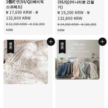
2個尺寸(SS/Q)(베이직
(SS/Q)(미니리본 간절
스프레드)
기)
Sale
₩ 17,600 KRW
-
₩
Sale
₩ 19,200 KRW
-
₩
price
132,800 KRW
price
132,800 KRW
Regular
Regular
₩ 22,000 KRW
-
₩ 166,000
₩ 24,000 KRW
-
₩ 166,000
price
price
KRW
KRW
優惠
優惠