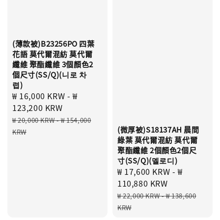
(薄款被)B23256PO 四葉
花語 莫代爾混紡 莫代爾
纖維 聚酯纖維 3個顏色2
個尺寸(SS/Q)(니로 차
렵)
Sale
₩ 16,000 KRW
-
₩
price
123,200 KRW
Regular
₩ 20,000 KRW
-
₩ 154,000
(微厚被)S18137AH 晨間
price
KRW
綠葉 莫代爾混紡 莫代爾
聚酯纖維 2個顏色2個尺
寸(SS/Q)(멜로디)
Sale
₩ 17,600 KRW
-
₩
price
110,880 KRW
Regular
₩ 22,000 KRW
-
₩ 138,600
price
KRW