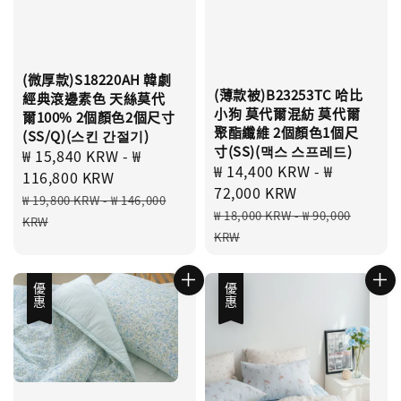
(微厚款)S18220AH 韓劇
(薄款被)B23253TC 哈比
經典滾邊素色 天絲莫代
小狗 莫代爾混紡 莫代爾
爾100% 2個顏色2個尺寸
聚酯纖維 2個顏色1個尺
(SS/Q)(스킨 간절기)
寸(SS)(맥스 스프레드)
Sale
₩ 15,840 KRW
-
₩
Sale
₩ 14,400 KRW
-
₩
price
116,800 KRW
price
72,000 KRW
Regular
₩ 19,800 KRW
-
₩ 146,000
Regular
₩ 18,000 KRW
-
₩ 90,000
price
KRW
price
KRW
優惠
優惠