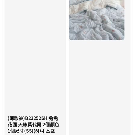
(薄款被)B23252SH 兔兔
花園 天絲莫代爾 2個顏色
1個尺寸(SS)(하니 스프