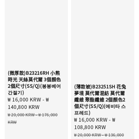
(微厚款)B23216RH 小熊
時光 天絲莫代爾 3個顏色
2個尺寸(SS/Q)(봉봉베어
(薄款被)B23251SH 花兔
간절기)
夢境 莫代爾混紡 莫代爾
Sale
₩ 16,000 KRW
-
₩
纖維 聚酯纖維 2個顏色2
個尺寸(SS/Q)(에비타 스
price
140,800 KRW
프레드)
Regular
₩ 20,000 KRW
-
₩ 176,000
Sale
₩ 16,000 KRW
-
₩
price
KRW
price
108,800 KRW
Regular
₩ 20,000 KRW
-
₩ 136,000