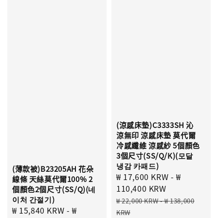
(涼感床墊)C3333SH 沁
涼無印 涼感床墊 莫代爾
冷感纖維 涼感紗 5個顏色
3個尺寸(SS/Q/K)(모달
냉감 카패드)
(薄款被)B23205AH 花朵
Sale
₩ 17,600 KRW
-
₩
線條 天絲莫代爾100% 2
price
110,400 KRW
個顏色2個尺寸(SS/Q)(네
Regular
이처 간절기)
₩ 22,000 KRW
-
₩ 138,000
Sale
₩ 15,840 KRW
-
₩
price
KRW