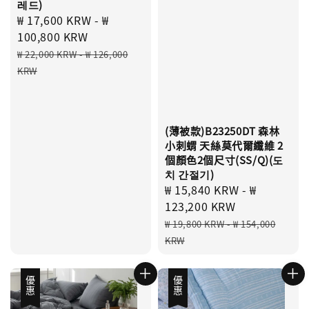
레드)
Sale
₩ 17,600 KRW
-
₩
price
100,800 KRW
Regular
₩ 22,000 KRW
-
₩ 126,000
price
KRW
(薄被款)B23250DT 森林
小刺蝟 天絲莫代爾纖維 2
個顏色2個尺寸(SS/Q)(도
치 간절기)
Sale
₩ 15,840 KRW
-
₩
price
123,200 KRW
Regular
₩ 19,800 KRW
-
₩ 154,000
price
KRW
優惠
優惠