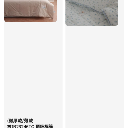
(微厚款/薄款
被)B23246TC 頂級極簡