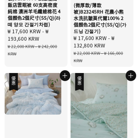
飯店雲眠被 60支高密度
(微厚款/薄款
純棉 澳洲羊毛纖維棉花 4
被)B23245RH 花農小熊
個顏色2個尺寸(SS/Q)(라
水洗抗皺莫代爾100% 2
떼 양모 간절기차렵)
個顏色2個尺寸(SS/Q)(가
Sale
₩ 17,600 KRW
-
₩
드닝 간절기)
Sale
₩ 17,600 KRW
-
₩
price
193,600 KRW
price
132,800 KRW
Regular
₩ 22,000 KRW
-
₩ 242,000
Regular
price
₩ 22,000 KRW
-
₩ 166,000
KRW
price
KRW
優惠
優惠