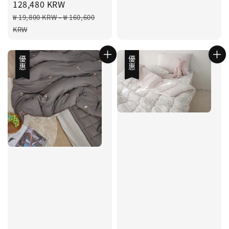
price
128,480 KRW
Regular
₩ 19,800 KRW
-
₩ 160,600
price
KRW
優惠
優惠