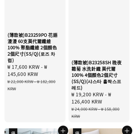
(薄款被)B23259PO 花語
漫漫 60支莫代爾纖維
100% 聚酯纖維 2個顏色
2個尺寸(SS/Q)(로즈 차
렵)
(薄款被)B23258SH 晚夜
Sale
₩ 17,600 KRW
-
₩
雛菊 水洗針織 莫代爾
price
145,600 KRW
100% 4個顏色2個尺寸
Regular
(SS/Q)(샤스타 홀짝스프
₩ 22,000 KRW
-
₩ 182,000
레드)
price
KRW
Sale
₩ 19,200 KRW
-
₩
price
126,400 KRW
Regular
₩ 24,000 KRW
-
₩ 158,000
price
KRW