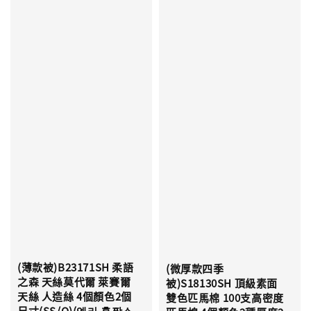
(薄款被)B23171SH 柔語
(微厚款四季
之森 天絲莫代爾 萊賽爾
被)S18130SH 頂級素面
天絲 人造絲 4個顏色2個
雙色匹馬棉 100支高密度
尺寸(SS/Q)(엘라 홀짝스