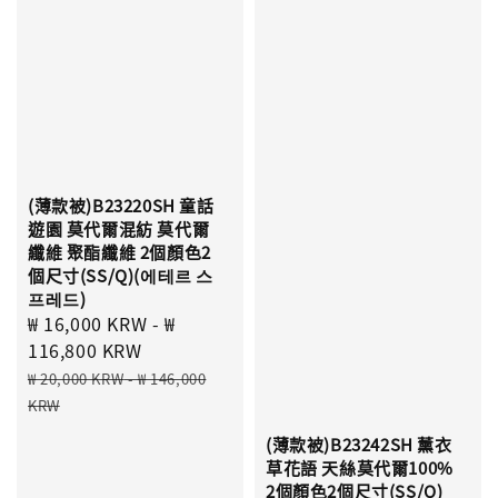
(薄款被)B23220SH 童話
遊園 莫代爾混紡 莫代爾
纖維 聚酯纖維 2個顏色2
個尺寸(SS/Q)(에테르 스
프레드)
Sale
₩ 16,000 KRW
-
₩
price
116,800 KRW
Regular
₩ 20,000 KRW
-
₩ 146,000
price
KRW
(薄款被)B23242SH 薰衣
草花語 天絲莫代爾100%
2個顏色2個尺寸(SS/Q)