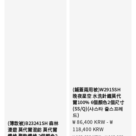
(鋪蓋兩用被)W2915SH
晚夜星空 水洗針織莫代
爾100% 6個顏色2個尺寸
(SS/Q)(샤스타 줄스프레
드)
Sale
₩ 86,400 KRW
-
₩
(薄款被)B23241SH 森林
price
118,400 KRW
漫遊 莫代爾混紡 莫代爾
纖維 聚酯纖維 2個顏色2