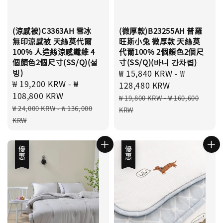
(涼感被)C3363AH 雪冰
(微厚款)B23255AH 普羅
無印涼感被 天絲莫代爾
旺斯小兔 微厚款 天絲莫
100% 人造絲涼感纖維 4
代爾100% 2個顏色2個尺
個顏色2個尺寸(SS/Q)(설
寸(SS/Q)(바니 간차렵)
빙)
Sale
₩ 15,840 KRW
-
₩
Sale
₩ 19,200 KRW
-
₩
price
128,480 KRW
price
108,800 KRW
Regular
₩ 19,800 KRW
-
₩ 160,600
Regular
price
₩ 24,000 KRW
-
₩ 136,000
KRW
price
KRW
優惠
優惠