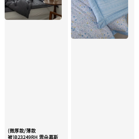
(微厚款/薄款
被)B23249RH 雲朵慕斯