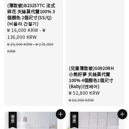
(薄款被)B23257TC 法式
碎花 天絲莫代爾100% 3
個顏色 2個尺寸(SS/Q)
(비올라 간절기)
Sale
₩ 16,000 KRW
-
₩
price
136,000 KRW
Regular
₩ 20,000 KRW
-
₩ 170,000
price
KRW
(兒童薄款被)G0920RH
小熊好夢 天絲莫代爾
100% 4個顏色1個尺寸
(Baby)(엔베어)
Sale
₩ 52,800 KRW
Regular
price
price
₩ 66,000 KRW
優惠
優惠