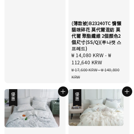
(薄款被)B23240TC 慵懶
貓咪碎花 莫代爾混紡 莫
代爾 聚酯纖維 2個顏色2
個尺寸(SS/Q)(루나캣 스
프레드)
Sale
₩ 14,080 KRW
-
₩
price
112,640 KRW
Regular
₩ 17,600 KRW
-
₩ 140,800
price
KRW
優惠
優惠