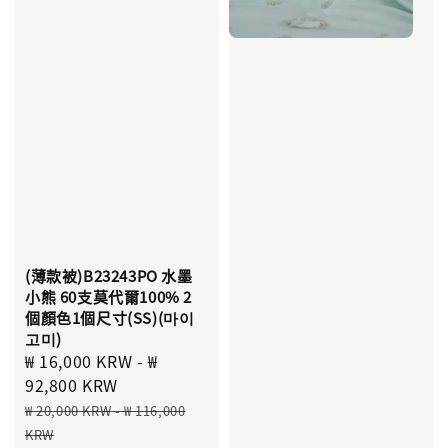
(薄款被)B23243PO 水墨
小熊 60支莫代爾100% 2
個顏色1個尺寸(SS)(마이
고미)
Sale
₩ 16,000 KRW
-
₩
price
92,800 KRW
Regular
₩ 20,000 KRW
-
₩ 116,000
price
KRW